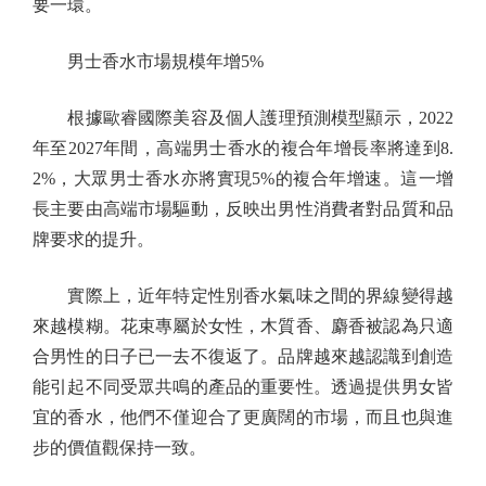
要一環。
男士香水市場規模年增5%
根據歐睿國際美容及個人護理預測模型顯示，2022
年至2027年間，高端男士香水的複合年增長率將達到8.
2%，大眾男士香水亦將實現5%的複合年增速。這一增
長主要由高端市場驅動，反映出男性消費者對品質和品
牌要求的提升。
實際上，近年特定性別香水氣味之間的界線變得越
來越模糊。花束專屬於女性，木質香、麝香被認為只適
合男性的日子已一去不復返了。品牌越來越認識到創造
能引起不同受眾共鳴的產品的重要性。透過提供男女皆
宜的香水，他們不僅迎合了更廣闊的市場，而且也與進
步的價值觀保持一致。