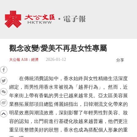
觀念改變/愛美不再是女性專屬
2026-01-12
大公報 A18：經濟
分享
在傳統消費認知中，香水始終與女性精緻生活深度
綁定，而男性用香水常被視為「越界行為」。然而，近
年來街上帶有香氣的男士已越來越常見。亞太區美容展
業務拓展部項目總監傅麗娟指出，日韓潮流文化帶來的
明星效應與潮流效應，深刻影響了年輕男性對美容、妝
容的認知，出門前進行基礎化妝越來越普遍，他們更注
重呈現整體美好的狀態，香水也成為搭配個人形象的重