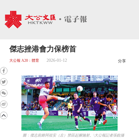
傑志挫港會力保榜首
2026-01-12
大公報 A20：體育
分享
圖：傑志前鋒阿祖安（左）禁區起腳施射。\大公報記者張銳攝