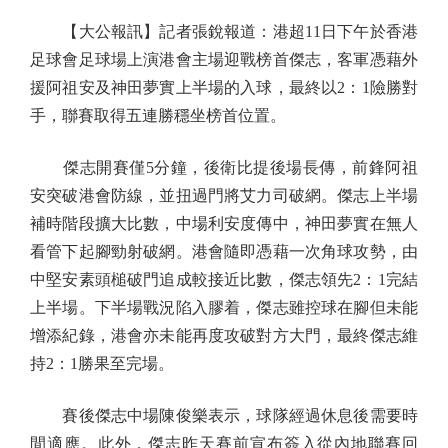
【大公報訊】記者張銳報道：港超11日下午於香港
足球會足球場上演港會主場迎戰榜首傑志，客軍憑藉外
援阿祖安及神田夢實上半場的入球，最終以2：1險勝對
手，聯賽取得五連勝穩坐榜首位置。
傑志開賽僅5分鐘，後衛比提後場長傳，前鋒阿祖
安突破港會防線，並扭過門將艾力司破網。傑志上半場
補時階段擴大比數，中場利安度傳中，神田夢實在無人
看管下起腳勁射破網。港會隨即憑藉一次角球攻勢，由
中堅安素頭槌破門追成較接近比數，傑志領先2：1完結
上半場。下半場戰況陷入膠着，傑志雖控球在腳但未能
增添紀錄，港會亦未能再度攻破對方大門，最終傑志維
持2：1勝果至完場。
賽後傑志中場陳俊樂表示，球隊經過休息後需要時
間適應。此外，傑志昨天賽前宣布簽入從內地聯賽回