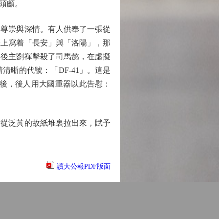
頭顱。
尊崇與深情。有人供奉了一張從
籤上寫着「長安」與「洛陽」，那
漢後主劉禪擊殺了司馬懿，在虛擬
晰的代號：「DF-41」。這是
年後，後人用大國重器以此告慰：
從泛黃的故紙堆裏拉出來，賦予
讀大公報PDF版面