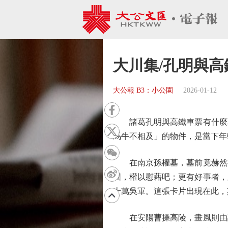
大川集/孔明與高
大公報 B3：小公園
2026-01-12
諸葛孔明與高鐵車票有什麼聯
馬牛不相及」的物件，是當下年
在南京孫權墓，墓前竟赫然擺
圖，權以慰藉吧；更有好事者，
十萬吳軍。這張卡片出現在此，
在安陽曹操高陵，畫風則由調