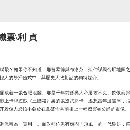
鐵票\利 貞
繫？如果你不知道，那曹孟德與布洛芬，孫仲謀與合肥地圖之
輕人的祭掃儀式中，與歷史人物對話的獨特媒介。
放着一張合肥地圖。那是千年前孫吳大帝屢攻不克、飲恨而歸
獻上卡牌遊戲《三國殺》裏的張遼武將卡。遙想當年逍遙津，
其殺傷力恐怕不亞於在拿破侖墓前掛上一幅威靈頓公爵的畫像。
侃轉為「實用」。面對那位患有頑固「頭風」的一代梟雄，祭