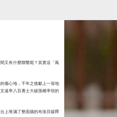
間又有什麼聯繫呢？其實這「風
的傷心地，千年之後獻上一張地
張文遠率八百勇士大破孫權率領的
台上堆滿了整面牆的布洛芬緩釋