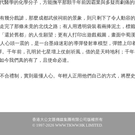
代醫學的化學分子，方能撫平那顆千年前因霸業與多疑而劇痛的
幾分戲謔，那麼成都武侯祠前的景象，則只剩下了令人動容的
走完了那條未竟的北伐之路；有人用透明袋裝着兩捧泥土，標
「還於舊都」的人生願望；更有人打印出遊戲截圖，畫面中蜀
人心頭一震的，是一台墨綠迷彩的導彈發射車模型，彈體上印着清
導彈。千年前，孔明於七星壇上仗劍祈風，借的是天時地利；千
如今我們真的有了，且使命必達。
合禮制，實則最懂人心。年輕人正用他們自己的方式，將歷史
香港大公文匯傳媒集團有限公司版權所有
© 1997-2026 WWW.TKWW.HK LIMITED.