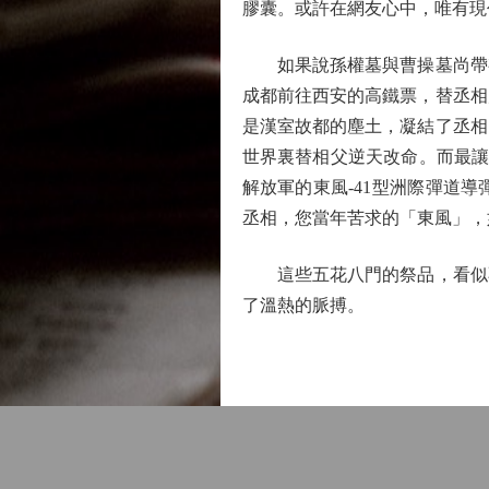
膠囊。或許在網友心中，唯有現
如果說孫權墓與曹操墓尚帶有
成都前往西安的高鐵票，替丞相
是漢室故都的塵土，凝結了丞相
世界裏替相父逆天改命。而最讓
解放軍的東風-41型洲際彈道
丞相，您當年苦求的「東風」，
這些五花八門的祭品，看似不
了溫熱的脈搏。