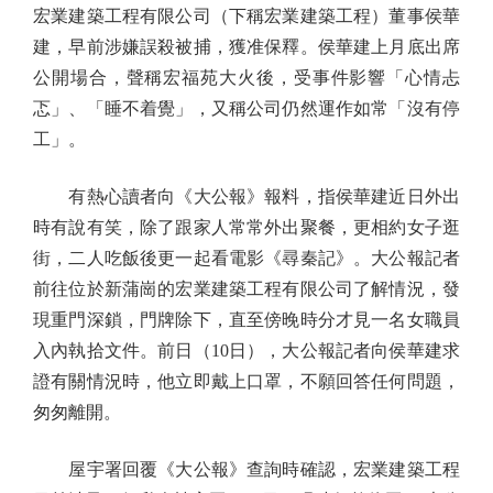
宏業建築工程有限公司（下稱宏業建築工程）董事侯華
建，早前涉嫌誤殺被捕，獲准保釋。侯華建上月底出席
公開場合，聲稱宏福苑大火後，受事件影響「心情忐
忑」、「睡不着覺」，又稱公司仍然運作如常「沒有停
工」。
有熱心讀者向《大公報》報料，指侯華建近日外出
時有說有笑，除了跟家人常常外出聚餐，更相約女子逛
街，二人吃飯後更一起看電影《尋秦記》。大公報記者
前往位於新蒲崗的宏業建築工程有限公司了解情況，發
現重門深鎖，門牌除下，直至傍晚時分才見一名女職員
入內執拾文件。前日（10日），大公報記者向侯華建求
證有關情況時，他立即戴上口罩，不願回答任何問題，
匆匆離開。
屋宇署回覆《大公報》查詢時確認，宏業建築工程