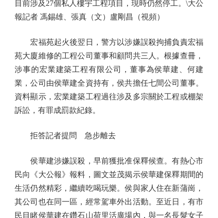
目前涉及27個私人樓宇工程項目，現時仍然停工。\大公
報記者 馮錫雄、張真（文）盧剛昌（視頻）
宏福苑起火後翌日，警方以涉嫌誤殺拘捕負責宏福
苑大廈維修的工程公司董事和顧問共三人。根據查冊，
涉事的宏業建築工程有限公司，董事為侯華建、何建
業，公司由侯華建全資持有，侯共擔任七間公司董事。
資料顯示，宏業建築工程過往涉及多宗關於工程或棚架
訴訟，有罪成罰款紀錄。
拒答記者提問 急步離去
侯華建涉嫌誤殺，早前獲批准保釋候查。有熱心市
民向《大公報》報料，圖文並茂揭示侯華建保釋期間的
生活仍然精彩，繼續吃喝玩樂。侯與家人住在新蒲崗，
其公司也在同一區，經常駕車外出活動。至近日，有市
民目睹侯華建在鑽石山荷里活廣場內，與一名長髮女子