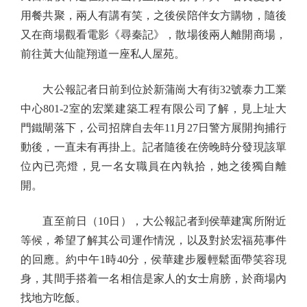
用餐共聚，兩人有講有笑，之後侯陪伴女方購物，隨後
又在商場觀看電影《尋秦記》，散場後兩人離開商場，
前往黃大仙龍翔道一座私人屋苑。
大公報記者日前到位於新蒲崗大有街32號泰力工業
中心801-2室的宏業建築工程有限公司了解，見上址大
門鐵閘落下，公司招牌自去年11月27日警方展開拘捕行
動後，一直未有再掛上。記者隨後在傍晚時分發現該單
位內已亮燈，見一名女職員在內執拾，她之後獨自離
開。
直至前日（10日），大公報記者到侯華建寓所附近
等候，希望了解其公司運作情況，以及對於宏福苑事件
的回應。約中午1時40分，侯華建步履輕鬆面帶笑容現
身，其間手搭着一名相信是家人的女士肩膀，於商場內
找地方吃飯。