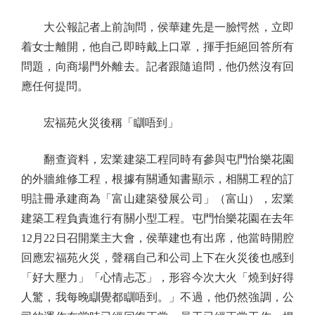
大公報記者上前詢問，侯華建先是一臉愕然，立即
着女士離開，他自己即時戴上口罩，揮手拒絕回答所有
問題，向商場門外離去。記者跟隨追問，他仍然沒有回
應任何提問。
宏福苑火災後稱「瞓唔到」
翻查資料，宏業建築工程同時有參與屯門怡樂花園
的外牆維修工程，根據有關通知書顯示，相關工程的訂
明註冊承建商為「富山建築發展公司」（富山），宏業
建築工程負責進行有關小型工程。屯門怡樂花園在去年
12月22日召開業主大會，侯華建也有出席，他當時開腔
回應宏福苑火災，聲稱自己和公司上下在火災後也感到
「好大壓力」「心情忐忑」，形容今次大火「燒到好得
人驚，我每晚瞓覺都瞓唔到。」不過，他仍然強調，公