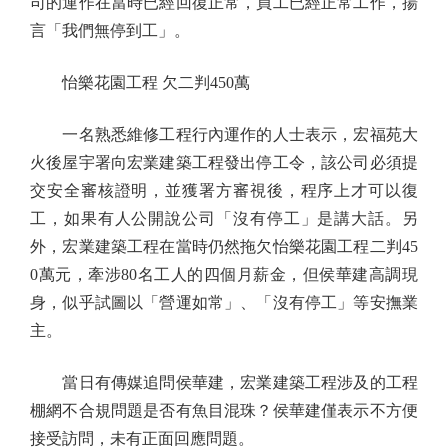
司的運作在當時已經回復正常，員工已經正常工作，揚
言「我們無停到工」。
怡樂花園工程 欠二判450萬
一名熟悉維修工程行內運作的人士表示，宏福苑大
火後屋宇署向宏業建築工程發出停工令，該公司必須提
交安全審核證明，並獲署方審視後，程序上才可以復
工，如果有人公開說公司「沒有停工」是講大話。另
外，宏業建築工程在當時仍然拖欠怡樂花園工程二判45
0萬元，牽涉80名工人的四個月薪金，但侯華建高調現
身，似乎試圖以「營運如常」、「沒有停工」等安撫業
主。
當日有傳媒追問侯華建，宏業建築工程涉及的工程
棚網不合規問題是否有魚目混珠？侯華建僅表示不方便
接受訪問，未有正面回應問題。