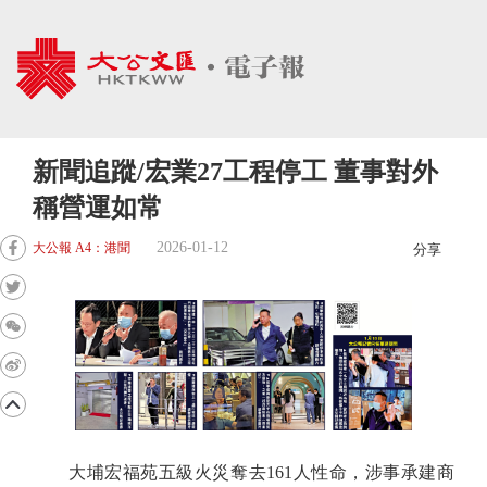
新聞追蹤/宏業27工程停工 董事對外
稱營運如常
2026-01-12
大公報 A4：港聞
分享
大埔宏福苑五級火災奪去161人性命，涉事承建商