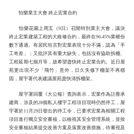
怡樂業主大會 終止宏業合約
怡樂花園上周五（9日）召開特別業主大會，議決
終止宏業建築工程的大維修合約，最終在96.45%業權份
數下通過。有居民坦言對宏業表現十分不滿，認為「手
工奇差」；又批評其有重大缺失，包括沒有協助拆棚、
工程延期七個月等，故希望盡快終止宏業合約。近日屋
苑更出現不少「飛竹」意外，日久失修下棚架不再穩
固，屋宇署代表建議屋苑盡快清拆棚架。
屋宇署回覆《大公報》查詢表示，宏業作為註冊承
建商，涉及的28個私人樓宇工程項目現時仍然停工，屋
宇署於11月29日發出的停工令，已要求宏業為相關工程
項目進行獨立安全審核，以檢視其安全管理系統，並按
安全審核結果提交改善方案及落實改善措施，待審視及