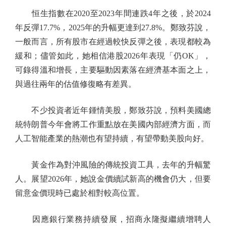
恒生指數在2020至2023年間連跌4年之後，於2024
年反彈17.7%，2025年的升幅更達到27.8%。鄭致芬說，
一般而言，所有股市在經過較快反彈之後，表現都較為
緩和；儘管如此，她相信港股2026年表現「仍OK」，
可錄得溫和增長，主要驅動因素落在經濟基本面之上，
與過往兩年的估值修復略有差異。
不少投資者近年鍾情美股，鄭致芬說，預料美國總
統特朗普今年會將工作重點放在美國內部經濟方面，而
人工智能產業的熱潮也有望持續，有望帶動美股向好。
黃金作為對沖風險的傳統投資工具，去年的升幅驚
人。展望2026年，她說金價續試新高的機會仍大，但要
留意金價現時已處於相對較高位置。
因應銀行業務持續發展，招商永隆擬繼續增聘人