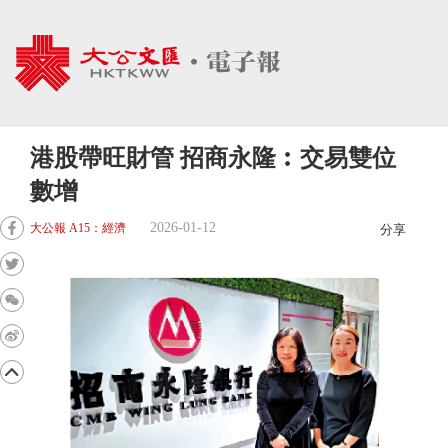
港股帶旺財管 招商永隆︰交易雙位
數增
2026-01-12
大公報 A15：經濟
分享