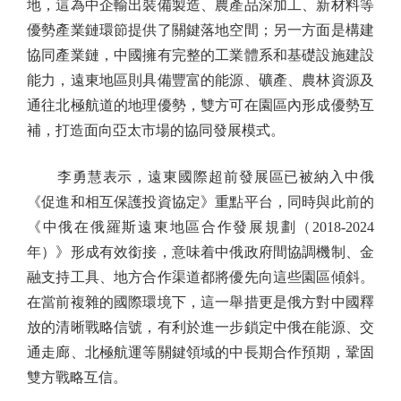
地，這為中企輸出裝備製造、農產品深加工、新材料等
優勢產業鏈環節提供了關鍵落地空間；另一方面是構建
協同產業鏈，中國擁有完整的工業體系和基礎設施建設
能力，遠東地區則具備豐富的能源、礦產、農林資源及
通往北極航道的地理優勢，雙方可在園區內形成優勢互
補，打造面向亞太市場的協同發展模式。
李勇慧表示，遠東國際超前發展區已被納入中俄
《促進和相互保護投資協定》重點平台，同時與此前的
《中俄在俄羅斯遠東地區合作發展規劃（2018-2024
年）》形成有效銜接，意味着中俄政府間協調機制、金
融支持工具、地方合作渠道都將優先向這些園區傾斜。
在當前複雜的國際環境下，這一舉措更是俄方對中國釋
放的清晰戰略信號，有利於進一步鎖定中俄在能源、交
通走廊、北極航運等關鍵領域的中長期合作預期，鞏固
雙方戰略互信。