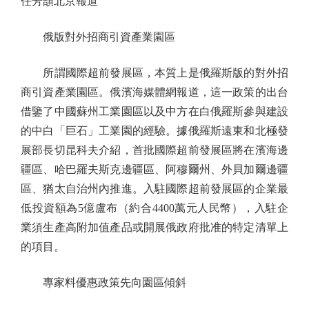
任芳頡北京報道
俄版對外招商引資產業園區
所謂國際超前發展區，本質上是俄羅斯版的對外招
商引資產業園區。俄濱海媒體網報道，這一政策的出台
借鑒了中國蘇州工業園區以及中方在白俄羅斯參與建設
的中白「巨石」工業園的經驗。據俄羅斯遠東和北極發
展部長切昆科夫介紹，首批國際超前發展區將在濱海邊
疆區、哈巴羅夫斯克邊疆區、阿穆爾州、外貝加爾邊疆
區、猶太自治州內推進。入駐國際超前發展區的企業最
低投資額為5億盧布（約合4400萬元人民幣），入駐企
業須生產高附加值產品或開展俄政府批准的特定清單上
的項目。
專家料優惠政策先向園區傾斜