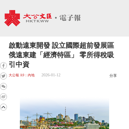
啟動遠東開發 設立國際超前發展區
俄遠東建「經濟特區」 零所得稅吸
引中資
2026-01-12
大公報 A9：內地
分享