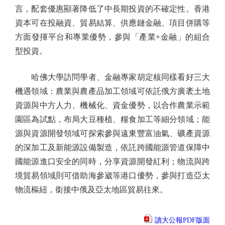
言，配套優惠顯著降低了中長期投資的不確定性。香港
資本可在投融資、貿易結算、供應鏈金融、項目併購等
方面發揮平台和專業優勢，參與「產業+金融」的組合
型投資。
哈佛大學訪問學者、金融專家胡定核同樣看好三大
機遇領域：農業與農產品加工領域可依託俄方廣袤土地
資源與中方人力、機械化、資金優勢，以合作農業示範
園區為試點，布局大豆種植、糧食加工等細分領域；能
源與資源開發領域可探索參與遠東豐富油氣、礦產資源
的深加工及新能源設備製造，依託跨國能源管道保障中
國能源進口安全的同時，分享資源開發紅利；物流與跨
境貿易領域則可借助海參崴等港口優勢，參與打造亞太
物流樞紐，銜接中俄及亞太地區貿易往來。
讀大公報PDF版面