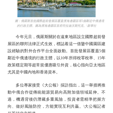
圖：俄羅斯首批國際超前發展區覆蓋濱海邊疆區等5個鄰近中俄邊境
的行政主體。圖為濱海邊疆區首府符拉迪沃斯托克。\新華社
今年元旦，俄羅斯關於在遠東地區設立國際超前發
展區的聯邦法律正式生效，標誌着這一借鑒中國園區建
設經驗的對外合作平台全面啟動。首批發展區覆蓋5個
鄰近中俄邊境的行政主體，以10年所得稅零稅率、15年
政策穩定期等超常規優惠吸引外資，核心指向亞太地區
尤其是中國內地和香港資本。
多位專家接受《大公報》採訪指出，這一舉措將推
動中俄合作從傳統能源貿易向高附加值領域延伸。不
過，機遇背後仍潛藏多重風險，投資者需精準把握方
向、做好風險防控，方能實現互利共贏。\大公報記者