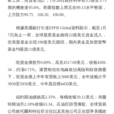
察工具，投資者預計，1月28日維持利率在3.5厘至3.75
厘的機會達95.6%。美匯指數上周五在99.13水平整固，
上方阻力99.75、100.20、100.80。
根據美國銀行引述EPFR Global資料顯示，截至1月
7日為止一周，全球股票基金錄得22億美元資金流入，
但美股基金出現190億美元贖回，期內黃金及加密貨幣
基金均吸資11億美元。
現貨金價曾升0.89%，高見4517.09美元，收報4509.
34，仍漲0.71%。滙豐相信在地緣政治風險和財政擔憂
下，現貨金價上半年有望衝上5000美元，全年波幅介乎
3950至5050美元，今年底目標4450美元。
紐約期油續抽高2.35%，每桶收報59.12美元；布蘭
特期油升2.18%收報63.34。石油巨頭雪佛龍、全球貿易
公司維托爾和特拉菲古拉以及其他公司正在競爭美國政