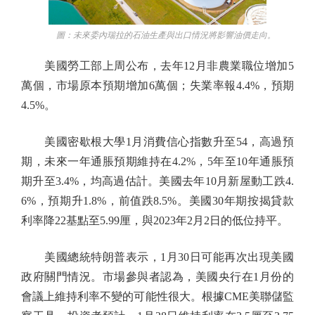
圖：未來委內瑞拉的石油生產與出口情況將影響油價走向。
美國勞工部上周公布，去年12月非農業職位增加5
萬個，市場原本預期增加6萬個；失業率報4.4%，預期
4.5%。
美國密歇根大學1月消費信心指數升至54，高過預
期，未來一年通脹預期維持在4.2%，5年至10年通脹預
期升至3.4%，均高過估計。美國去年10月新屋動工跌4.
6%，預期升1.8%，前值跌8.5%。美國30年期按揭貸款
利率降22基點至5.99厘，與2023年2月2日的低位持平。
美國總統特朗普表示，1月30日可能再次出現美國
政府關門情況。市場參與者認為，美國央行在1月份的
會議上維持利率不變的可能性很大。根據CME美聯儲監