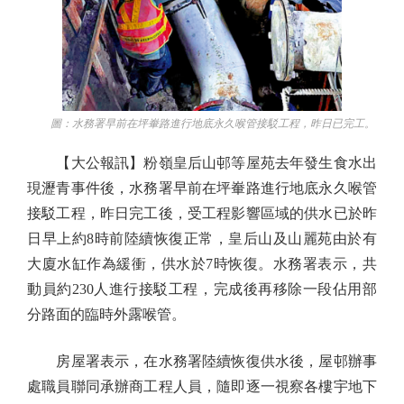
圖：水務署早前在坪輋路進行地底永久喉管接駁工程，昨日已完工。
【大公報訊】粉嶺皇后山邨等屋苑去年發生食水出
現瀝青事件後，水務署早前在坪輋路進行地底永久喉管
接駁工程，昨日完工後，受工程影響區域的供水已於昨
日早上約8時前陸續恢復正常，皇后山及山麗苑由於有
大廈水缸作為緩衝，供水於7時恢復。水務署表示，共
動員約230人進行接駁工程，完成後再移除一段佔用部
分路面的臨時外露喉管。
房屋署表示，在水務署陸續恢復供水後，屋邨辦事
處職員聯同承辦商工程人員，隨即逐一視察各樓宇地下