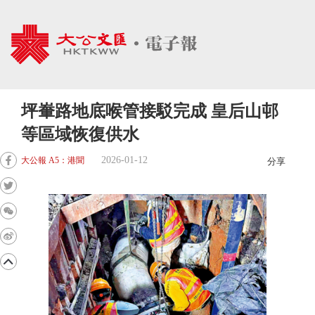
坪輋路地底喉管接駁完成 皇后山邨
等區域恢復供水
2026-01-12
大公報 A5：港聞
分享