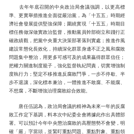
去年年底召開的中央政治局會議強調，以更高標
準、更實舉措推進全面從嚴治黨，為「十五五」時期經
濟社會發展提供堅強保障；圍繞實現「十五五」時期目
標任務做深做實政治監督，推動黨員幹部樹立和踐行正
確政績觀，把黨中央重大決策部署落到實處；推進作風
建設常態化長效化，持續深化群眾身邊不正之風和腐敗
問題集中整治，用更多可感可及的成果贏得群眾信任；
把權力關進制度籠子，強化監督執紀問責，切實增強制
度執行力；堅定不移推進反腐敗鬥爭，一步不停歇、半
步不退讓，深化標本兼治，一體推進不敢腐、不能腐、
不想腐，不斷增強治理腐敗綜合效能。
唐任伍認為，政治局會議的精神為未來一年的反腐
敗工作定下基調，料本次中紀委全會將據此作出具體部
署。可以預計今年中央懲治腐敗的高壓態勢不會變，明
確「嚴」字當頭，並緊盯重點問題、重點對象、重點領