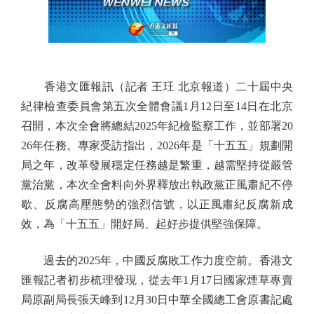
香港文匯報訊（記者 王玨 北京報道）二十屆中央
紀律檢查委員會第五次全體會議1月12日至14日在北京
召開，本次全會將總結2025年紀檢監察工作，並部署20
26年任務。專家受訪指出，2026年是「十五五」規劃開
局之年，改革發展穩定任務越是繁重，越需堅持從嚴管
黨治黨，本次全會料向外界釋放出執政黨正風肅紀不停
歇、反腐高壓態勢的強烈信號，以正風肅紀反腐新成
效，為「十五五」開好局、起好步提供堅強保障。
過去的2025年，中國反腐敗工作力度空前。香港文
匯報記者初步梳理發現，從去年1月17日國家煙草專賣
局原副局長張天峰到12月30日中華全國總工會原書記處