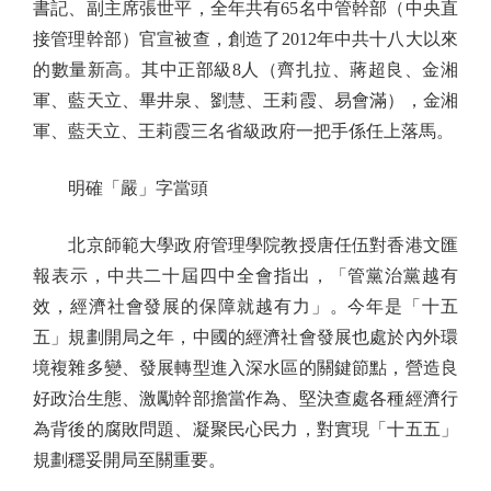
書記、副主席張世平，全年共有65名中管幹部（中央直
接管理幹部）官宣被查，創造了2012年中共十八大以來
的數量新高。其中正部級8人（齊扎拉、蔣超良、金湘
軍、藍天立、畢井泉、劉慧、王莉霞、易會滿），金湘
軍、藍天立、王莉霞三名省級政府一把手係任上落馬。
明確「嚴」字當頭
北京師範大學政府管理學院教授唐任伍對香港文匯
報表示，中共二十屆四中全會指出，「管黨治黨越有
效，經濟社會發展的保障就越有力」。今年是「十五
五」規劃開局之年，中國的經濟社會發展也處於內外環
境複雜多變、發展轉型進入深水區的關鍵節點，營造良
好政治生態、激勵幹部擔當作為、堅決查處各種經濟行
為背後的腐敗問題、凝聚民心民力，對實現「十五五」
規劃穩妥開局至關重要。