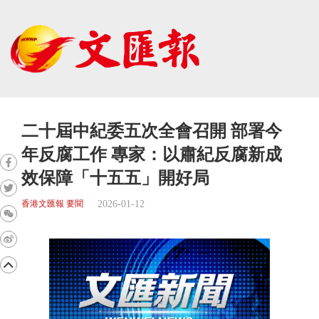
二十屆中紀委五次全會召開 部署今
年反腐工作 專家：以肅紀反腐新成
效保障「十五五」開好局
2026-01-12
香港文匯報 要聞