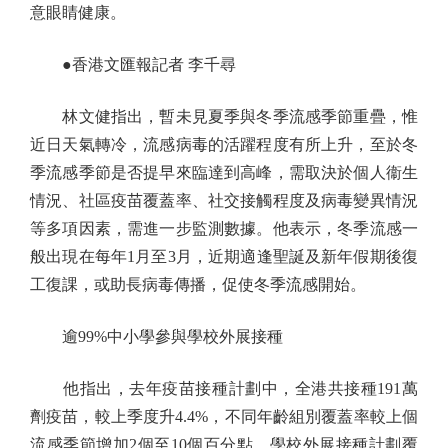
意眼睛健康。
●香港文匯報記者 李千尋
林文健指出，暫未見夏季與冬季流感季節重疊，惟
近日天氣轉冷，流感病毒的活躍程度有所上升，至於冬
季流感季節是否提早來臨達到高峰，需取決於個人衞生
情況、社區疫苗覆蓋率、社交接觸程度及病毒變異情況
等多項因素，需進一步監測數據。他表示，冬季流感一
般出現在每年1月至3月，近期適逢聖誕及新年假期後復
工復課，或助長病毒傳播，促使冬季流感開始。
逾99%中小學參與學校外展接種
他指出，去年疫苗接種計劃中，全港共接種191萬
劑疫苗，較上季度升4.4%，不同年齡組別覆蓋率較上個
流感季節增加2個至10個百分點。學校外展接種計劃覆