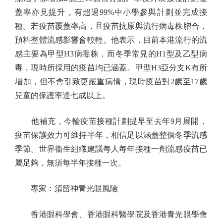
蓋率亦見提升，有超過99%中小學參與計劃並完成接
種。若疫苗覆蓋率高，且疫苗抗原與流行病毒株脗合，
預料整體流感影響會較輕。他表示，目前本港流行的流
感主要為甲型H3病毒株，而冬季常見的H1型及乙型病
毒，現時所採用的疫苗均已涵蓋。甲型H3亞分支K有所
增加，但不會引致更嚴重病情，現時疫苗對2歲至17歲
兒童的保護率達七成以上。
他補充，今輪疫苗接種計劃提早至去年9月展開，
疫苗保護效力可維持半年，相信足以涵蓋整個冬季流感
季節。世界衞生組織建議每人每年接種一劑流感疫苗已
屬足夠，無須每半年接種一次。
專家：須留神青光眼風險
香港眼科學會、香港眼科醫學院及香港青光眼學會