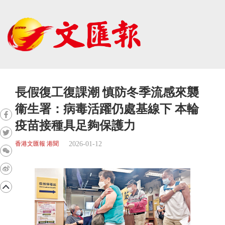
長假復工復課潮 慎防冬季流感來襲
衞生署：病毒活躍仍處基線下 本輪
疫苗接種具足夠保護力
2026-01-12
香港文匯報 港聞