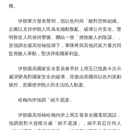
雜。
伊朗軍方發表聲明，指以色列與「敵對恐怖組織」
企圖以支持伊朗人民為名煽動叛亂、破壞公共安全。聲
明敦促人民保持警惕、團結一致「挫敗敵人的陰謀」，
並強調在最高領袖指揮下，軍隊將與其他武裝力量共同
監視敵人舉動，堅決捍衛國家利益。
伊朗最高國家安全委員會早於上周五已指責今次示
威演變為對國家安全的破壞，背後由美國與以色列策劃
操控，意圖使伊朗人民生活陷入動盪。
哈梅內伊強調「絕不退讓」
伊朗最高領袖哈梅內伊上周五發表全國電視講話，
強調面對大規模示威「絕不退讓」，絕不容忍任何人