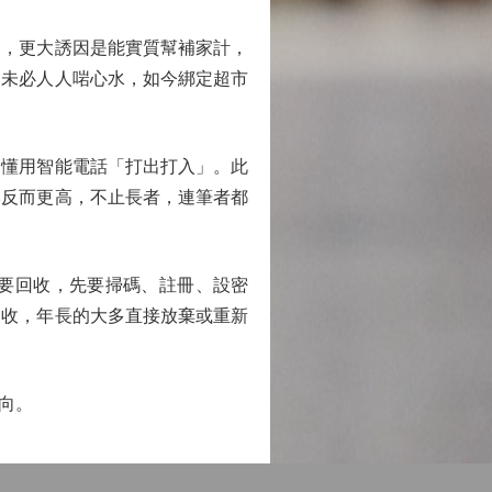
，更大誘因是能實質幫補家計，
品未必人人啱心水，如今綁定超市
懂用智能電話「打出打入」。此
本反而更高，不止長者，連筆者都
要回收，先要掃碼、註冊、設密
回收，年長的大多直接放棄或重新
向。