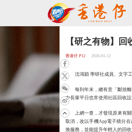
【研之有物】回
香港仔 P12
2026-01-12
沈鴻穎 學研社成員、文字工
每到年末，總有意「斷捨離」
中長輩平日也常使用社區回收設
上網一查，才發現原來有關的電
取消，改以手機App電子積分
換服務，並能提升年輕人的回收