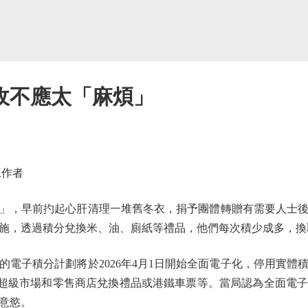
收不應太「麻煩」
作者
，早前扚起心肝清理一堆舊冬衣，捐予團體轉贈有需要人士後
施，透過積分兌換米、油、廁紙等禮品，他們每次積少成多，換
子積分計劃將於2026年4月1日開始全面電子化，停用實體
在超級市場和零售商店兌換禮品或港鐵車票等。當局認為全面電
意慾。