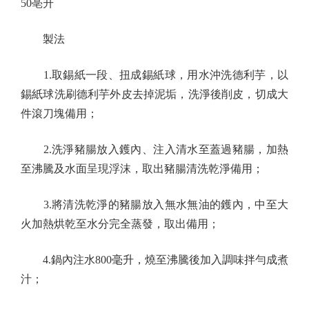
50亳升
製法
1.取錫紙一段、扭成錫紙球，用水沖洗德利芋，以
錫紙球洗刷德利芋外皮去掉泥垢，洗淨後削皮，切成大
件滾刀塊備用；
2.洗淨豬腸放入鑊內、注入清水至蓋過豬腸，加熱
至沸騰及水面呈現浮沫，取出豬腸清洗乾淨備用；
3.將清洗乾淨的豬腸放入無水無油的鑊內，中至大
火加熱烘乾至水分完全蒸發，取出備用；
4.鍋內注水800毫升，燒至沸騰後加入調味拌勻成煮
汁；