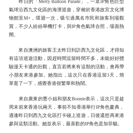
昨日的「Merry Balloon Parade」，一眾IP角色巨型
氣球沿西九文化區的海濱巡遊，穿梭於香港故宮文化博
物館至M+，環迴一次，吸引過萬名巿民和旅客到場觀
賞，不少人紛紛舉機打卡，與IP角色氣球合照，場面熱
閙。
來自澳洲的旅客王太昨日到訪西九文化區，才得知
有這項巡遊活動，因趕時間逗留時間不多，未能好好體
驗漫天卡通的壯觀，直言若將來有這類的活動，會再帶
小朋友來港參加。她指出，這次只在香港逗留3天，簡
單逛了一下，感覺香港很繁華和熱鬧。
來自廣東的曹小姐和朋友Bonnie表示，這次只是趁
周末前來香港玩兩天，事前不知香港舉行IP角色慶典，
適逢昨日到西九文化區打卡碰上巡遊，日後還想再來港
參與這類活動。她並表示，最喜歡的IP角色是加菲貓。