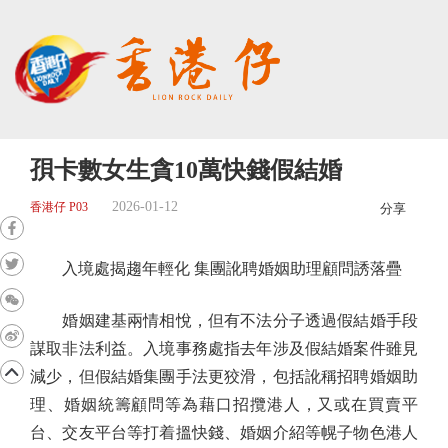
孭卡數女生貪10萬快錢假結婚
2026-01-12
香港仔 P03
分享
入境處揭趨年輕化 集團訛聘婚姻助理顧問誘落疊
婚姻建基兩情相悅，但有不法分子透過假結婚手段
謀取非法利益。入境事務處指去年涉及假結婚案件雖見
減少，但假結婚集團手法更狡滑，包括訛稱招聘婚姻助
理、婚姻統籌顧問等為藉口招攬港人，又或在買賣平
台、交友平台等打着搵快錢、婚姻介紹等幌子物色港人