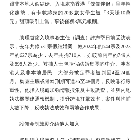
跟非本地人假結婚。入境處指香港「傀儡伴侶」呈年輕
化趨勢，有卡數纏身的20多歲女學生被「3天賺10萬
元」甜頭吸引上當，事後僅獲3萬元報酬。
助理首席入境事務主任（調查）許志堅日前受訪表
示，去年共錄531宗假結婚案，較2024年的544宗及2023
年的627宗為少，去年共拘710人，亦較前兩年的749人
及898人為少。被捕人士包括假結婚集團的中介、涉案
港人及非本地居民，大部分被定罪者被判囚4至24個
月。集團主腦或骨幹刑期可達36至48個月，反映罪行嚴
重性。他指入境處加強情報搜集及主動調查，並與內地
執法機關建通報機制，提升跨境打擊效率，案件與拘捕
人數下降，反映執法成效和兩地合作成果。
設佣金制鼓勵介紹他人加入