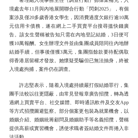
署理總入境事務主任（調查行動）鄧偉業補充，入
境處去年11月與內地展開聯合行動「閃刺2025」，有個
案涉及僅20多歲香港女學生，因消費過度欠銀行逾10萬
元信用卡債務，遂在網上二手買賣平台搜尋搵快錢廣
告。該女生聲稱被告知只需在內地登記結婚，3日便可
獲10萬報酬。女生辦理文件並由集團成員陪同往內地辦
結婚手續，但事後僅獲3萬元，集團指餘款要待配偶取
得香港居留權才發放。她懷疑受騙但已無法抽身，終被
入境處拘捕，案件仍在調查。
許志堅表示，隨着入境處持續嚴打假結婚罪行，集
團手法較以往更隱蔽，由常見登報章廣告招攬，轉為透
過網上買賣平台、社交媒體、即時通訊軟件及交友App
等方式招攬圖避監察。部分個案更包裝為就業機會，以
婚姻介紹、婚姻統籌顧問及婚姻助手等名義招攬，聲稱
提供高薪或實習機會，誘使求職者簽結婚文件而捲入非
法活動。