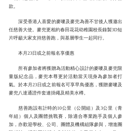
款。
深受香港人喜愛的麥嘜及麥兜為善不甘後人獲邀出
任慈善大使。麥兜更相約春田花花幼稚園校長錄製3D短
片呼籲大家支持慈善跑，與基層學生一起同行。
本月23日或之前報名享優惠
所有參加者將獲贈為活動精心設計的麥嘜及麥兜限
量版紀念品，麥兜本尊更於活動當天現身為參加者打
氣。於本月23日或之前報名可享早鳥優惠，獲贈麥嘜及
麥兜八達通證件套連掛繩及精美水樽。
慈善跑設有計時的10公里（公開組）及3公里（青
年組）個人及團體挑戰賽，除適合專業跑手及個人參
加，亦歡迎學校、公司、團體及機構組隊參與，增進團