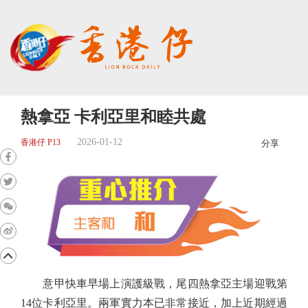
熱拿亞 卡利亞里和睦共處
2026-01-12
香港仔 P13
分享
意甲快車早場上演護級戰，尾四熱拿亞主場迎戰第
14位卡利亞里。兩軍實力本已非常接近，加上近期經過