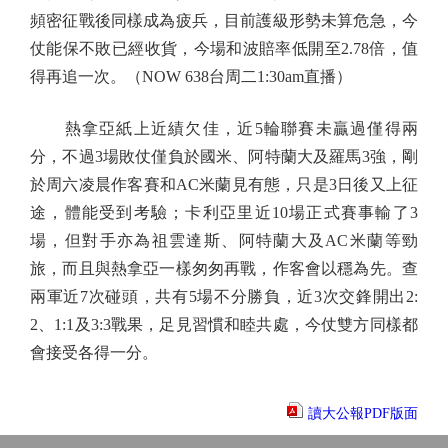
頻密征戰後同樣成為疲兵，目前護級形勢未算危急，今
仗能保不敗已經收貨，今場和波賠率低開至2.78倍，值
得再追一次。（NOW 638台周二1:30am直播）
熱拿亞紙上近績欠佳，近5輪聯賽未贏過僅得兩
分，不過3場敗仗僅負於國米、阿特蘭大及羅馬3強，剛
於周六凌晨作客賽和AC米蘭見有態，只是3日後又上征
途，體能受到考驗；卡利亞里近10場正式賽事輸了3
場，但對手亦為祖雲達斯、阿特蘭大及AC米蘭等勁
旅，而且與熱拿亞一樣匆匆再戰，作客會以穩為先。查
兩軍近7次碰頭，共有5場不分勝負，近3次交鋒開出2:
2、1:1及3:3戰果，足見習慣和睦共處，今仗雙方同樣都
會接受各得一分。
讀大公報PDF版面