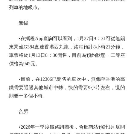
列車的地級市。
無錫
•在攜程App查詢可以看到，1月27日9：31可從無錫
東乘坐G384直達香港西九龍，路程預計8小時21分鐘，
車票將於1月13日8：30開售，目前為預約狀態，二等座
價格為945元。
•目前，在12306已開售的車次中，無錫至香港的高
鐵需要通過其他城市中轉，快的需要9小時左右，慢的
則要十多個小時。
合肥
•2026年一季度鐵路調圖後，合肥南站預計1月底開