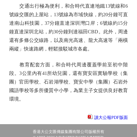
交通出行極為便利，和合時代直連地鐵13號線和6
號線交匯的上屋站，13號線為市域快線，約20分鐘可直
達南山科技園，37分鐘直達深圳灣口岸；6號線約15分
鐘直達深圳北站，約30分鐘到達福田CBD。此外，周邊
還有多條公交線路，以及南光高速、龍大高速等「兩橫
兩縱」快速路網，輕鬆接駁城市各處。
教育配套方面，和合時代周邊覆蓋學前至初中階
段。3公里內有41所幼兒園，還有寶安區實驗學校（集
團）官田學校、石岩湖學校、寶安中學（集團）石岩外
國語學校等多所優質中小學，為業主子女提供良好教育
環境。
讀大公報PDF版面
香港大公文匯傳媒集團有限公司版權所有