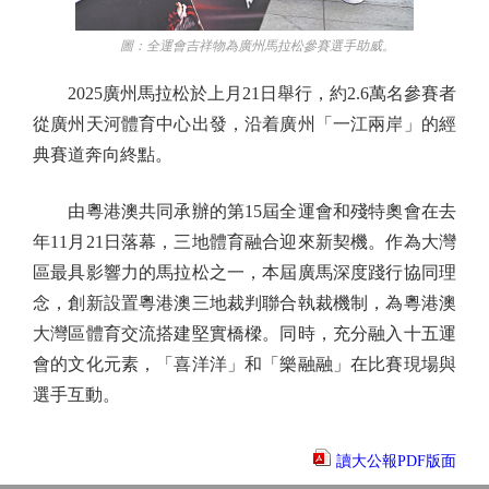
圖：全運會吉祥物為廣州馬拉松參賽選手助威。
2025廣州馬拉松於上月21日舉行，約2.6萬名參賽者
從廣州天河體育中心出發，沿着廣州「一江兩岸」的經
典賽道奔向終點。
由粵港澳共同承辦的第15屆全運會和殘特奧會在去
年11月21日落幕，三地體育融合迎來新契機。作為大灣
區最具影響力的馬拉松之一，本屆廣馬深度踐行協同理
念，創新設置粵港澳三地裁判聯合執裁機制，為粵港澳
大灣區體育交流搭建堅實橋樑。同時，充分融入十五運
會的文化元素，「喜洋洋」和「樂融融」在比賽現場與
選手互動。
讀大公報PDF版面