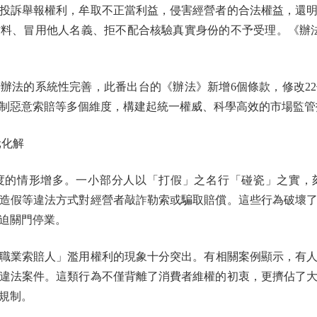
訴舉報權利，牟取不正當利益，侵害經營者的合法權益，還明
料、冒用他人名義、拒不配合核驗真實身份的不予受理。《辦法》將
法的系統性完善，此番出台的《辦法》新增6個條款，修改22
制惡意索賠等多個維度，構建起統一權威、科學高效的市場監管
化解
情形增多。一小部分人以「打假」之名行「碰瓷」之實，
造假等違法方式對經營者敲詐勒索或騙取賠償。這些行為破壞
迫關門停業。
索賠人」濫用權利的現象十分突出。有相關案例顯示，有人一
違法案件。這類行為不僅背離了消費者維權的初衷，更擠佔了
規制。