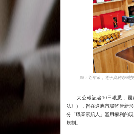
圖：近年來，電子商務領域投訴
大公報記者10日獲悉，國家
法》），旨在適應市場監管新形
分「職業索賠人」濫用權利的現
規制。