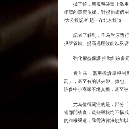
據了解，新規明確禁止濫用投
相應的事實依據，對提供虛假材
\大公報記者 趙一存北京報道
記者了解到，作為對原暫行辦
投訴管轄、提高處理效能以及規
強化權益保護 推動糾紛多元
近年來，濫用投訴舉報制度的
罰」，甚至有的以夾帶、掉包、
許多中小商家不堪其擾，甚至被
尤為值得關注的是，部分「職業
管部門核查，這些舉報均不構成
的維權渠道，亟需法律法規加以