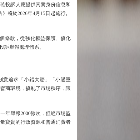
確投訴人應提供真實身份信息和
於2026年4月15日起施行。
個條款，從強化權益保護、優化
投訴舉報處理體系。
刻意追求「小錯大賠」「小過重
了營商環境，擾亂了市場秩序，讓
年舉報2000餘次，但經市場監
大量寶貴的行政資源和普通消費者