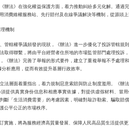
辦法》在強化權益保護方面，着力推動糾紛多元化解。通過完
用消費維權服務站、先行賠付及在線爭議解決等機制，從源頭上
理機制
管轄權爭議頻發的現狀，《辦法》進一步優化了投訴管轄規則
法取得聯繫，將由平台經營者住所地的市場監管部門處理投訴
，《辦法》完善了舉報的形式要件，建立了重複舉報不予處理
數據分析應用，從而有效提升基層行政效率。
法層面着重指出，着力規制惡意索賠與防止制度濫用。《辦法
必須提供真實身份信息和相應事實依據，對提供虛假材料、冒用
判斷「生活消費需要」的考慮因素，明確對敲詐勒索、騙取賠
護公平公正的市場秩序。
實施，將為服務經濟高質量發展、保障人民高品質生活提供更