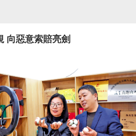
規 向惡意索賠亮劍