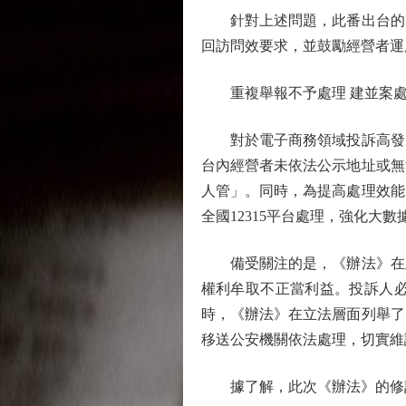
針對上述問題，此番出台的《
回訪問效要求，並鼓勵經營者運
重複舉報不予處理 建並案處
對於電子商務領域投訴高發、
台內經營者未依法公示地址或無
人管」。同時，為提高處理效能
全國12315平台處理，強化大
備受關注的是，《辦法》在立
權利牟取不正當利益。投訴人
時，《辦法》在立法層面列舉了
移送公安機關依法處理，切實維
據了解，此次《辦法》的修訂