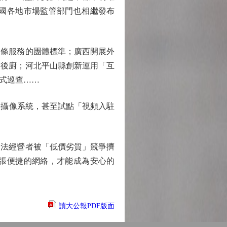
國各地市場監管部門也相繼發布
條服務的團體標準；廣西開展外
舖後廚；河北平山縣創新運用「互
式巡查……
攝像系統，甚至試點「視頻入駐
法經營者被「低價劣質」競爭擠
張便捷的網絡，才能成為安心的
讀大公報PDF版面