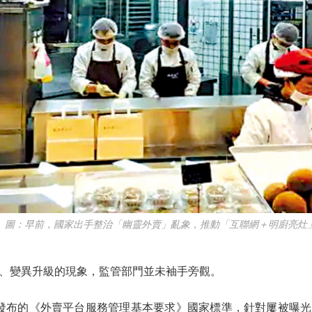
：早前，國家出手整治「幽靈外賣」亂象，推動「互聯網＋明廚亮灶
變異升級的現象，監管部門並未袖手旁觀。
發布的《外賣平台服務管理基本要求》國家標準，針對屢被曝光