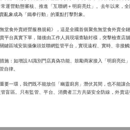
日常運營動態審核、推進「互聯網＋明廚亮灶」。去年以來，全
賣亂象成為「鐵拳行動」的重點打擊對象。
無堂食外賣經營服務規範》，這是全國首個聚焦無堂食外賣全鏈
賣平台真實下單，隨後由工作人員現場查驗封樣，突擊檢查店
關鍵區域安裝攝像頭並聯網監管平台，實現遠程、實時、非接觸
施：如增設AI識別門店真偽功能、鼓勵商家接入「明廚亮灶」
管自律。
要一環，我們既不能放任「幽靈廚房」潛伏其間，也不能讓合
監管盲區。只有監管、平台、消費者三方共築安全防線，外賣這