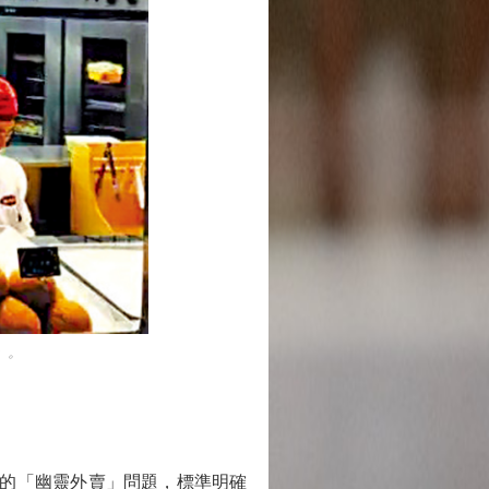
」。
的「幽靈外賣」問題，標準明確