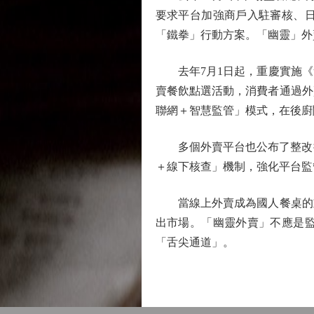
要求平台加強商戶入駐審核、
「鐵拳」行動方案。「幽靈」外
去年7月1日起，重慶實施《
賣餐飲點選活動，消費者通過外
聯網＋智慧監管」模式，在後廚
多個外賣平台也公布了整改措
＋線下核查」機制，強化平台監
當線上外賣成為國人餐桌的重
出市場。「幽靈外賣」不應是
「舌尖通道」。