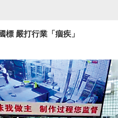
國標 嚴打行業「痼疾」