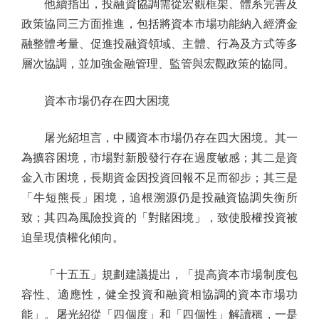
他續指出，投融資協調需從宏觀框架、體系完善及
政策協同三方面推進，包括將資本市場功能納入經濟金
融整體考量、促進投融資領域、主體、行為及方式等多
層次協調，並加強金融管理、監管與宏觀政策的協同。
資本市場仍存在四大困境
屠光紹坦言，中國資本市場仍存在四大困境。其一
為擴容困境，市場對新股發行存在過度敏感；其二是資
金入市困境，長期資金因投資回報不足而卻步；其三是
「牛短熊長」困境，追根溯源仍是投融資協調失衡所
致；其四為風險投資的「對賭困境」，致使股權投資被
迫呈現債權化傾向。
「十五五」規劃建議提出，「提高資本市場制度包
容性、適應性，健全投資和融資相協調的資本市場功
能」。屠光紹從「四個度」和「四個性」解讀稱，一是