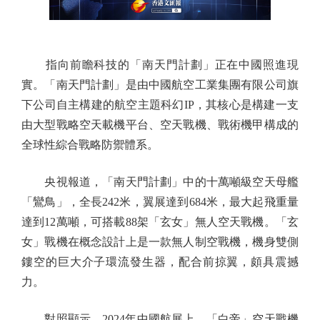
指向前瞻科技的「南天門計劃」正在中國照進現
實。「南天門計劃」是由中國航空工業集團有限公司旗
下公司自主構建的航空主題科幻IP，其核心是構建一支
由大型戰略空天載機平台、空天戰機、戰術機甲構成的
全球性綜合戰略防禦體系。
央視報道，「南天門計劃」中的十萬噸級空天母艦
「鸞鳥」，全長242米，翼展達到684米，最大起飛重量
達到12萬噸，可搭載88架「玄女」無人空天戰機。「玄
女」戰機在概念設計上是一款無人制空戰機，機身雙側
鏤空的巨大介子環流發生器，配合前掠翼，頗具震撼
力。
對照顯示，2024年中國航展上，「白帝」空天戰機