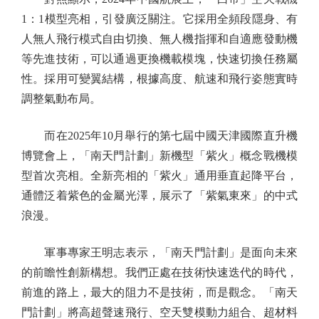
1：1模型亮相，引發廣泛關注。它採用全頻段隱身、有
人無人飛行模式自由切換、無人機指揮和自適應發動機
等先進技術，可以通過更換機載模塊，快速切換任務屬
性。採用可變翼結構，根據高度、航速和飛行姿態實時
調整氣動布局。
而在2025年10月舉行的第七屆中國天津國際直升機
博覽會上，「南天門計劃」新機型「紫火」概念戰機模
型首次亮相。全新亮相的「紫火」通用垂直起降平台，
通體泛着紫色的金屬光澤，展示了「紫氣東來」的中式
浪漫。
軍事專家王明志表示，「南天門計劃」是面向未來
的前瞻性創新構想。我們正處在技術快速迭代的時代，
前進的路上，最大的阻力不是技術，而是觀念。「南天
門計劃」將高超聲速飛行、空天雙模動力組合、超材料