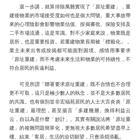
退一步講，就算排除萬難實現了「原址重建」，重
建後物業的市場接受度如何也是個大問號。重大事故帶
來的心理陰影會影響物業估值、按揭審批、保險安排及
二手市場流通，這是常識。對不少家庭來說，物業既是
居所，也是重要投資。若重建物業長期被「標籤化」，
業主未來出售或按揭都可能面對困境。感情用事要求
「原址重建」而不考慮未來生活和物業的可持續性，不
符合居民的長遠利益。
可見所謂「聯署要求原址重建」既不合情也不合理
更不可取，這只是極少數人的執念，並不是大多數居民
的共識。也有個別並非宏福苑居民的人士大言炎炎「原
址重建」最理想，甚至揚言「多建幾層」換得利益云
云，自以為是什麼「妙計」。其實有關說法將「原址重
建」的複雜問題簡單化，更無視大多數居民希望盡早上
樓、結束「客居」生活的迫切願望，只會添煩添亂。