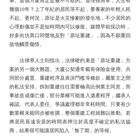
事。這個方案肯定是最不可取的。道理很簡單，人生有
幾個10年？上了年紀的居民等不起，要養家的年輕人耗
不起。更何況，原址是火災慘劇的發生地，不少居民的
心理創傷並不是短時間內可以修復。媒體早前採訪時，
好多街坊異口同聲地反對「原址重建」，因為不願重回
故地觸景傷情。
法律界人士則指出，法律硬約束是「原址重建」方
案的另一個大難題。大廈公契通常載有保險金使用、共
同部分處置、重建程序及表決門檻等條款，屬業主之間
的私法安排。拆卸重建往往需要極高比例業主同意，而
事故造成傷亡後，部分業權可能進入遺產程序，繼承人
確認、代表人委任、爭議處理都非常耗時間。只要有少
數業權未能同步被收購，整個重建工程就難以推動。若
將居民長遠安居的時間表押注於高度不確定的私法協
商，結果很可能讓居民陷入「無了期」的等候。