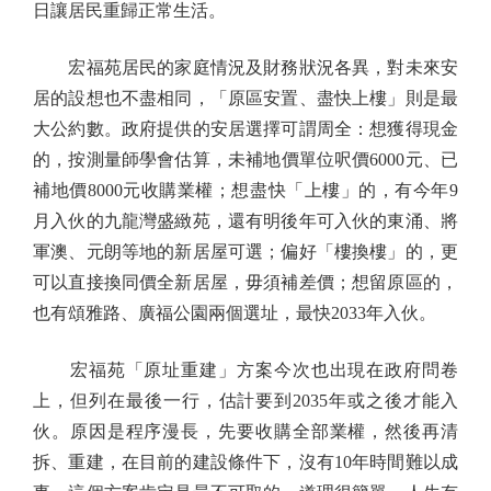
日讓居民重歸正常生活。
宏福苑居民的家庭情況及財務狀況各異，對未來安
居的設想也不盡相同，「原區安置、盡快上樓」則是最
大公約數。政府提供的安居選擇可謂周全：想獲得現金
的，按測量師學會估算，未補地價單位呎價6000元、已
補地價8000元收購業權；想盡快「上樓」的，有今年9
月入伙的九龍灣盛緻苑，還有明後年可入伙的東涌、將
軍澳、元朗等地的新居屋可選；偏好「樓換樓」的，更
可以直接換同價全新居屋，毋須補差價；想留原區的，
也有頌雅路、廣福公園兩個選址，最快2033年入伙。
宏福苑「原址重建」方案今次也出現在政府問卷
上，但列在最後一行，估計要到2035年或之後才能入
伙。原因是程序漫長，先要收購全部業權，然後再清
拆、重建，在目前的建設條件下，沒有10年時間難以成