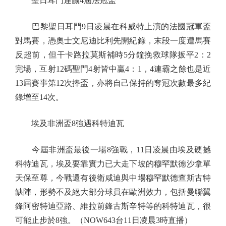
聖日耳門連贏4屆法冠盃
巴黎聖日耳門9日凌晨在科威特上演的法國冠軍盃
對馬賽，憑奧士文尼迪比利先開紀錄，末段一度遭馬賽
反超前，但干卡路拉莫斯補時5分鐘挽救球隊扳平2：2
完場，互射12碼聖門4射皆中贏4：1，4連霸之餘也是近
13屆賽事第12次捧盃，亦將自己保持的奪冠次數最多紀
錄增至14次。
埃及非洲盃8強遇科特迪瓦
今屆非洲盃最後一場8強戰，11日凌晨由埃及硬撼
科特迪瓦，埃及要靠實力已大走下坡的穆罕默德沙拿單
天保至尊，今戰還有後衛咸迪與中場穆罕默德查斯古特
缺陣，形勢不及絕大部分球員在歐洲效力，包括曼聯翼
鋒阿密特迪亞路、維拉前鋒古斯辛特等的科特迪瓦，很
可能止步於8強。（NOW643台11日凌晨3時直播）