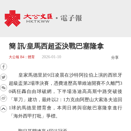
簡 訊/皇馬西超盃決戰巴塞隆拿
2026-01-10
大公報 B4：體育
分享
皇家馬德里於9日凌晨在沙特阿拉伯上演的西班牙
超級盃第2場準決賽，憑費達歷高華維迪開賽不久離門3
0碼狂轟自由球破網，下半場洛迪高高斯中路突破後
「單刀」建功，最終以2：1力克由阿歷山大索洛夫追回
1球的馬德里體育會，本周日將與宿敵巴塞隆拿進行
「海外西甲打吡」爭標。