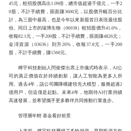
45元，較招股價高出1.09倍，總市值超過千億元，一手2
0股，不計手續費，賬面賺3600元，以股價升幅百分比
計，為三股中最高，也是今年以來新股首日表現最佳股
份。同日上市的瑞博生物（06938）較招股價升41.6%，
收報82.1元，一手200股，不計手續費，賬面賺4826元；
金潯資源（03636）則升26%，收報37.8元，一手200
股，不計手續費，賺1560元。
稀宇科技創始人閆俊傑出席上市儀式時表示，AI公
司的真正價值在於持續創新，讓人工智能為更多人所
用。過去4年，該公司團隊構建領先大模型，服務超過2
億用戶，但這僅是起點。未來4年，他期待AI行業持續
高速發展，並希望攜手更多夥伴共同推動行業進步。
管理層年輕 基金看好前景
上市前，稀宇科技歷經了多輪融資，早期投資方包