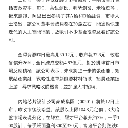
括雲啟資本、IDG、高瓴創投、明勢創投、米哈遊等，
後來騰訊、阿里巴巴參與了其A輪和B輪融資。市場人
士指出，該公司董事會成員都在30歲左右，能適應快速
迭代的人工智能行業，故吸引不少基金投資及看好該公
司。
金潯資源昨日最高見39.12元，收市報37.8元，較發
售價升26%，全日總成交額4.83億元。對於掛牌首日市
場反應積極，該公司表示，未來將進一步擴張產能，拓
展鈷產業鏈，戰略性進軍新能源材料領域，拓展產業鏈
上游，尋求戰略收購機會，並加強人才招聘。
內地芯片設計公司豪威集團（00501）將於12日上
市，昨收市後設暗盤。該股以上限104.8元定價，3大暗
盤市場表現分化，在輝立、耀才平台報升約3%，一手1
00股計，每手賬面盈利300至330元；富途平台則微跌0.