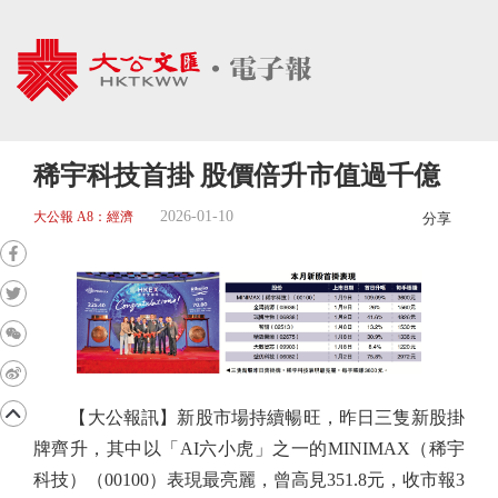
稀宇科技首掛 股價倍升市值過千億
2026-01-10
大公報 A8：經濟
分享
【大公報訊】新股市場持續暢旺，昨日三隻新股掛
牌齊升，其中以「AI六小虎」之一的MINIMAX（稀宇
科技）（00100）表現最亮麗，曾高見351.8元，收市報3