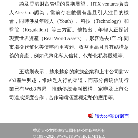
談及香港財富管理的長期展望，HTX ventures負責
人Alec Goh認為，當前存在數個有趣且引人注目的機
會，同時涉及年輕人（Youth）、科技（Technology）和
監管（Regulation）等三方面。他指出，年輕人正探討
現實世界資產（Real World Assets），形容過去1至2年間
市場從代幣化美債轉向更複雜、收益更高且具有結構意
義的資產，例如代幣化私人信貸、代幣化私募股權等。
王瑞則表示，越來越多的家族企業和上市公司對W
eb3產生興趣，惟缺乏入行的渠道，而部分傳統信託行
業已有Web3布局，推動傳統金融機構、家辦及上市公
司達成深度合作，合作範疇涵蓋穩定幣的應用等。
讀大公報PDF版面
香港大公文匯傳媒集團有限公司版權所有
© 1997-2026 WWW.TKWW.HK LIMITED.