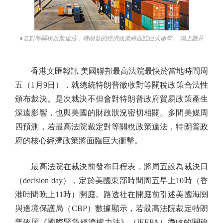
●若對等關稅政策違法，特朗普的經濟政策將面臨巨大衝擊。 網上圖片
香港文匯報訊 美國聯邦最高法院最快於當地時間周
五（1月9日），就總統特朗普徵收對等關稅政策合法性
頒布裁決。是次裁決不但會對特朗普政府貿易政策產生
深遠影響，也與美國的財政狀況密切相關。多間美媒周
四預測，若最高法院裁定對等關稅政策違法，特朗普政
府的核心經濟政策將面臨巨大衝擊。
最高法院在裁決前發布日程表，將周五設為裁決日
（decision day），定於美國東部時間周五早上10時（香
港時間晚上11時）開庭。路透社在開庭前引述美國海關
與邊境保護局（CBP）數據顯示，若最高法院裁定特朗
普依照《國際緊急經濟權力法》（IEEPA）徵收的關稅