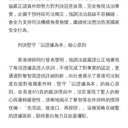
協嚴正譴責外部勢力對判決惡意抹黑，完全無視法治事
實，企圖干預特區司法獨立，強調法治底線不容觸碰，
會全力支持司法機構無畏無懼，繼續依法懲治危害國家
安全行為。
判決堅守「以證據為本」核心原則
香港律師同行發表聲明，強調法庭嚴謹公正地審視
了每項證據及證人供詞，不僅完成了對事實的認定，更
通過對黎智英證供詳細剖析，向社會展示了香港司法制
度在面對複雜案件時，堅守「以證據為本」的核心原
則。在長達855頁的裁決理由中，法官展現了驚人的耐
心與邏輯嚴密性，清晰地揭示了黎智英在作供時的慣用
伎倆：「先否認、後改口、再狡辯」。這種策略在確鑿
的證據面前，顯得蒼白無力且欲蓋彌彰。