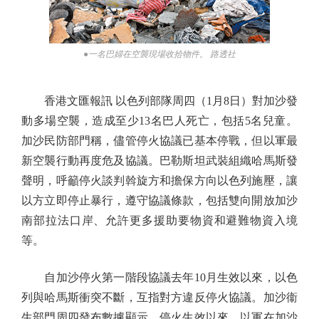
●一名巴婦在空襲現場收拾物件。 路透社
香港文匯報訊 以色列部隊周四（1月8日）對加沙發
動多場空襲，造成至少13名巴人死亡，包括5名兒童。
加沙民防部門稱，儘管停火協議已基本停戰，但以軍最
新空襲行動再度危及協議。巴勒斯坦武裝組織哈馬斯發
聲明，呼籲停火談判斡旋方和擔保方向以色列施壓，讓
以方立即停止暴行，遵守協議條款，包括雙向開放加沙
南部拉法口岸、允許更多援助要物資和避難物資入境
等。
自加沙停火第一階段協議去年10月生效以來，以色
列與哈馬斯衝突不斷，互指對方違反停火協議。加沙衞
生部門周四發布數據顯示，停火生效以來，以軍在加沙