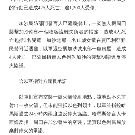
的行動已造成425人死亡、逾1,200人受傷。
加沙民防部門發言人巴薩爾指出，一架無人機周四
襲擊加沙南部一個收容流離失所者的帳篷，造成4人死
亡包括3名兒童，加沙北部一名11歲女童在賈巴利亞難
民營附近遇難，以軍還空襲加沙城東部一處房屋，造成
4人死亡，巴薩爾指責以色列對加沙的襲擊明顯違反停
火協議。
哈以互指對方違反承諾
以軍則宣布空襲一處火箭發射地點，該地點不久前
射出一枚火箭，但未能飛抵以色列領土，以軍並指控哈
馬斯過去24小時內兩度違反停火協議。哈馬斯發言人卡
西姆反指，周四在加沙發生的空襲，證實以色列當局放
棄對停火的承諾。