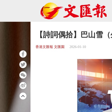
【詩詞偶拾】巴山雪（
香港文匯報 文匯園
2026-01-10