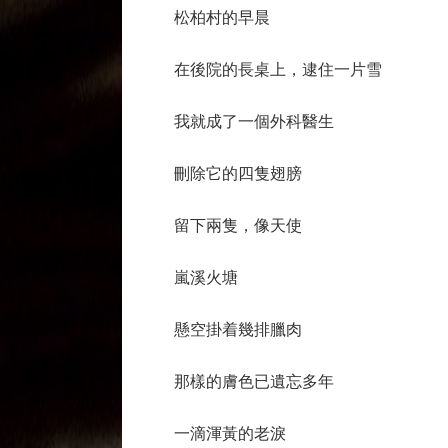
松柏村的早晨
在後院的長桌上，逮住一片雪
我就成了一個外科醫生
刪除它的四隻翅膀
留下兩隻，像天使
嵐溪火塘
懸空掛着幾排臘肉
那樣的膚色已遺忘多年
一滴渾黃的老淚