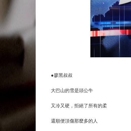
●廖黑叔叔
大巴山的雪是頭公牛
又冷又硬，拒絕了所有的柔
還順便頂傷那麼多的人