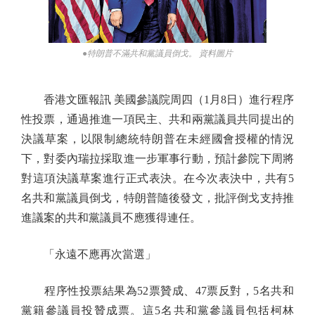
●特朗普不滿共和黨議員倒戈。 資料圖片
香港文匯報訊 美國參議院周四（1月8日）進行程序
性投票，通過推進一項民主、共和兩黨議員共同提出的
決議草案，以限制總統特朗普在未經國會授權的情況
下，對委內瑞拉採取進一步軍事行動，預計參院下周將
對這項決議草案進行正式表決。在今次表決中，共有5
名共和黨議員倒戈，特朗普隨後發文，批評倒戈支持推
進議案的共和黨議員不應獲得連任。
「永遠不應再次當選」
程序性投票結果為52票贊成、47票反對，5名共和
黨籍參議員投贊成票。這5名共和黨參議員包括柯林