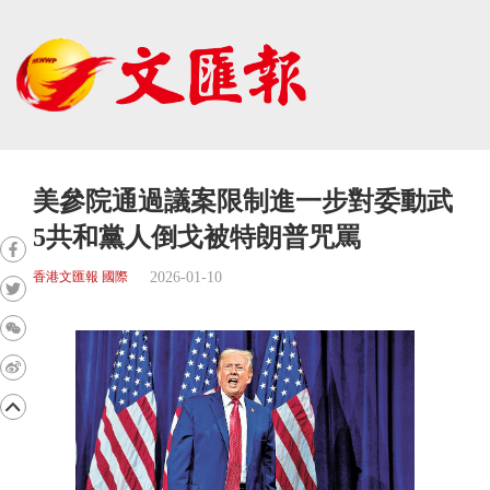
美參院通過議案限制進一步對委動武
5共和黨人倒戈被特朗普咒罵
2026-01-10
香港文匯報 國際