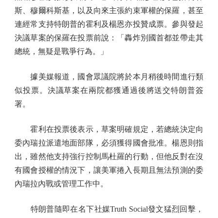
斯、穆爾科斯基，以及向來主張約束軍權的保羅，甚至
連經常支持特朗普的霍利及楊恩亦投贊成票。參與發起
決議草案的保羅在投票前說：「轟炸別國首都並帶走其
總統，無疑是戰爭行為。」
據美媒報道，國會眾議院將於本月稍後時間進行類
似投票。決議草案在兩院都獲通過後將送交特朗普簽
署。
霍利在投票後表示，草案明確規定，若總統決定向
委內瑞拉派遣地面部隊，必須獲得國會批准。楊恩則指
出，雖然他支持強行控制馬杜羅的行動，但他反對在沒
有國會授權的情況下，讓美軍捲入長期且無法預測的委
內瑞拉內戰或管理工作中。
特朗普隨即在名下社媒Truth Social發文猛烈回擊，