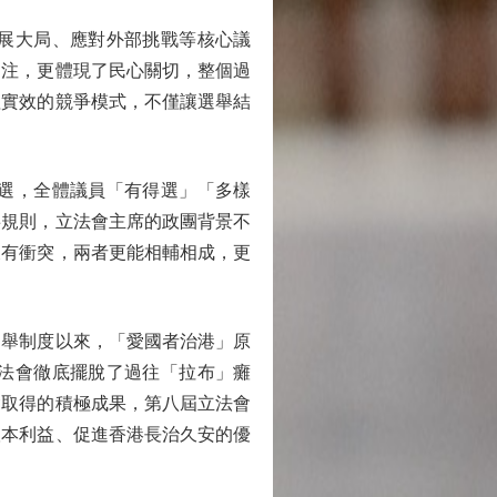
展大局、應對外部挑戰等核心議
關注，更體現了民心關切，整個過
理實效的競爭模式，不僅讓選舉結
選，全體議員「有得選」「多樣
事規則，立法會主席的政團背景不
沒有衝突，兩者更能相輔相成，更
舉制度以來，「愛國者治港」原
法會徹底擺脫了過往「拉布」癱
會取得的積極成果，第八屆立法會
根本利益、促進香港長治久安的優