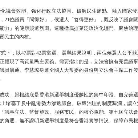
議會效能、強化行政立法協同、破解民生痛點、融入國家發
，21位議員「問得好」，候選人「答得更好」，既反映了議會
能力」的健康競選氛圍。這種徹底摒棄泛政治化纏鬥、聚焦治
質民主的內核。
下，以47票對42票當選。選舉結果說明，兩位候選人公平競
正體現了高質量民主要義。需要指出的是，立法會擁有完善議
議員溝通。李慧琼身兼全國人大常委的身份與立法會主席工作
。
功，歸根結底是香港新選舉制度優越性的集中印證。自完善選
本上堵塞了反中亂港勢力滲透議會、破壞治理的制度漏洞，讓立
「議事立法、監督施政、服務市民」的核心職能。第七屆立法
的角逐，無不證明新選舉制度是符合香港實際情況、保障市民