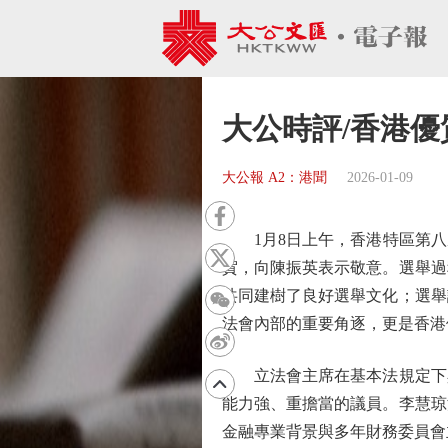
大公時評/香港
大公報 A2：港聞
2026-01-09
1月8日上午，香港特區第八
賀，向陳振英表示敬意。選舉過
共同建樹了良好選舉文化；選舉
法會內部的重要角逐，更是香港
立法會主席在基本法規定下具
能力強、重擔當的議員。李慧琼
金融專業背景與多年財務委員會