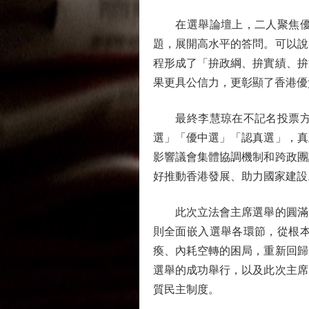
在選舉論壇上，二人聚焦優化
題，展開高水平的答問。可以說
程形成了「拚政綱、拚實績、拚
果更具公信力，更彰顯了香港優
最終李慧琼在不記名投票方式
選」「優中選」「認真選」，真
影響議會集體協調機制和跨政團
好推動香港發展、助力國家建設
此次立法會主席選舉的圓滿成
則全面嵌入選舉各環節，從根
瘓、內耗空轉的困局，重新回歸
選舉的成功舉行，以及此次主席
質民主制度。