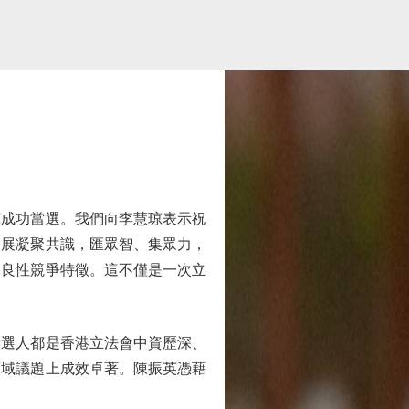
成功當選。我們向李慧琼表示祝
發展凝聚共識，匯眾智、集眾力，
了良性競爭特徵。這不僅是一次立
選人都是香港立法會中資歷深、
領域議題上成效卓著。陳振英憑藉