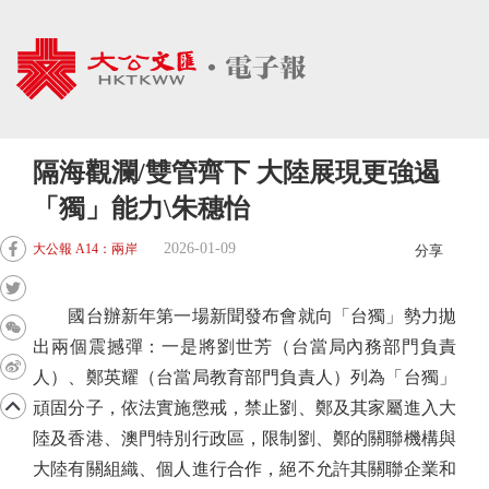
隔海觀瀾/雙管齊下 大陸展現更強遏
「獨」能力\朱穗怡
2026-01-09
大公報 A14：兩岸
分享
國台辦新年第一場新聞發布會就向「台獨」勢力拋
出兩個震撼彈：一是將劉世芳（台當局內務部門負責
人）、鄭英耀（台當局教育部門負責人）列為「台獨」
頑固分子，依法實施懲戒，禁止劉、鄭及其家屬進入大
陸及香港、澳門特別行政區，限制劉、鄭的關聯機構與
大陸有關組織、個人進行合作，絕不允許其關聯企業和