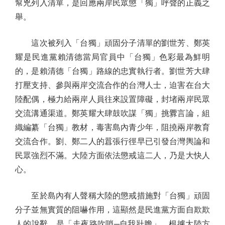
幫兇列入清單，是回應兩岸民眾懲「獨」呼聲的正義之
舉。
這次被列入「台獨」頑固分子清單的劉世芳、鄭英
耀是民進黨賴清德當局官員中「台獨」色彩最為鮮明
的，是賴清德「台獨」路線的忠實執行者。劉世芳大肆
打壓支持、參與兩岸交流合作的台灣人士，迫害在台大
陸配偶，極力給兩岸人員往來設置障礙，封堵兩岸民眾
交流溝通渠道。鄭英耀大肆鼓吹謀「獨」挑釁言論，組
織編纂「台獨」教材，毒害島內青少年，阻撓兩岸教育
交流合作。劉、鄭二人的囂張行徑早已引發台灣輿論和
民眾強烈不滿。大陸方面依法懲戒這二人，乃是大快人
心。
至於島內有人聲稱大陸的懲戒措施對「台獨」頑固
分子並無實質的阻嚇作用，這顯然是民進黨方面自欺欺
人的說辭，是「走夜路吹哨─自我壯膽」。根據大陸方