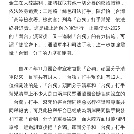
金主在大陸謀利，並將採取其他一切必要的懲治措施，
依法終身追責；二是將「綠色司法打手」陳舒怡（台灣
「高等檢察署」檢察官）列為「台獨」打手幫兇，依法
終身追責。這是繼上周解放軍進行「正義使命-2025」
的「圍台」演習後，又一遏制「台獨」的有力措施，可
謂「雙管齊下」，通過軍事和司法手段，進一步加強震
懾「台獨」分子的力度和範圍。
自2021年11月國台辦宣布首批「台獨」頑固分子清
單以來，目前共有14人，「台獨」打手幫兇則有12人。
值得關注的是，「台獨」頑固分子清單和「台獨」打手
幫兇清單上不少人是由兩岸民眾通過國台辦官網設立的
「台獨」打手、幫兇迫害台灣同胞惡劣行徑舉報專欄共
同舉報的，可見此檢舉平台已經成為兩岸民間攜手揭發
和打擊「台獨」分子的重要渠道，而大陸方面根據相關
舉報，經過調查後把「台獨」頑固分子和「台獨」打手