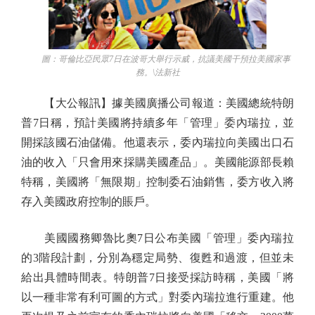
圖：哥倫比亞民眾7日在波哥大舉行示威，抗議美國干預拉美國家事
務。\法新社
【大公報訊】據美國廣播公司報道：美國總統特朗
普7日稱，預計美國將持續多年「管理」委內瑞拉，並
開採該國石油儲備。他還表示，委內瑞拉向美國出口石
油的收入「只會用來採購美國產品」。美國能源部長賴
特稱，美國將「無限期」控制委石油銷售，委方收入將
存入美國政府控制的賬戶。
美國國務卿魯比奧7日公布美國「管理」委內瑞拉
的3階段計劃，分別為穩定局勢、復甦和過渡，但並未
給出具體時間表。特朗普7日接受採訪時稱，美國「將
以一種非常有利可圖的方式」對委內瑞拉進行重建。他