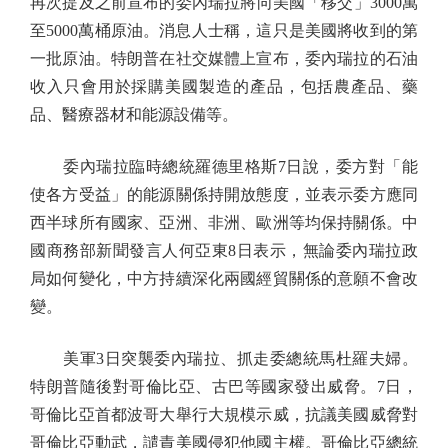
再次提及之前宣布的委內瑞拉將向美國「移交」3000萬
至5000萬桶原油。消息人士稱，這只是美國將收到的第
一批原油。特朗普在社交媒體上宣布，委內瑞拉的石油
收入只會用於採購美國製造的產品，包括農產品、藥
品、醫療器材和能源設備等。
委內瑞拉臨時總統羅德里格斯7日說，委方對「能
使各方受益」的能源關係持開放態度，並表示委方應同
西半球所有國家、亞洲、非洲、歐洲等均保持關係。中
國商務部新聞發言人何亞東8日表示，無論委內瑞拉政
局如何變化，中方持續深化兩國經貿關係的意願不會改
變。
美軍3日突襲委內瑞拉、抓走委總統馬杜羅夫婦。
特朗普隨後對哥倫比亞、古巴等國家發出威脅。7日，
哥倫比亞首都波哥大舉行大規模示威，抗議美國威脅對
哥倫比亞動武，譴責美國侵犯他國主權。哥倫比亞總統