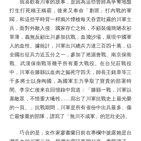
我喜歡看川軍的故事，是因為這些曾經為爭奪地盤
打生打死稱王稱霸，後來又奉命「剿匪」打內戰的軍
閥，和這些平時背一桿鴉片煙槍每天吞雲吐霧的川軍士
兵，面對外敵入侵、國家存亡之秋，不顧裝備簡陋衣衫
單薄，義無反顧出川參加抗戰，血濺沙場，展現中國軍
人的血性。據統計，川軍出川總兵力達三百四十萬，佔
全國出征兵力近五分之一，參加了淞滬會戰、南京保衛
戰、武漢保衛戰等幾乎所有重大戰役。在台兒莊戰役
中，川軍在滕縣以血肉之軀死守四天，師長王銘章等三
千多將士以身殉國，為國軍主力爭取了寶貴的部署時
間。李宗仁後來在回憶錄中寫道：「滕縣一戰，川軍以
寡敵眾，不惜重大犧牲……寫出了川軍抗戰史上最光榮
的一頁。」抗戰期間，川軍是所有省份中出兵最多、傷
亡最慘重的部隊，譜寫了「無川不成軍」的悲壯史詩。
巧合的是，女作家廖書蘭日前在專欄中披露她是台