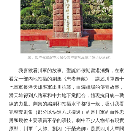
圖：四川省成都市人民公園川軍抗日陣亡將士紀念碑。
我喜歡看川軍的故事。聖誕節假期留港消費，在家
看完一部內地拍攝的劇集《忠者無敵》，講述川軍四十
七軍軍長潘天雄率軍出川抗戰，血灑疆場的傳奇故事，
潘天雄得到八路軍和中共地下黨配合，體現抗日統一戰
線的力量。劇集的編劇和拍攝水平都很一般，吸引我看
完整套劇集（部分以快進方式掃過）的是川軍的血性忠
勇和幾位主要演員不俗的演技。劇中不少人物都有現實
原型，川軍「大帥」劉湘（于榮光飾）是原四川大軍閥