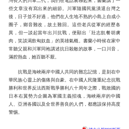
灣長大的川軍二代，我們在電話裏聊起來，書蘭講了一
些文章沒有寫出來的細節。川軍隨國民黨潰退台灣之
後，日子並不好過，他們在人生地不熟的小島上自成小
圈子，鄉音難改，故土難回。這些老兵從軍的經歷各
異，但一談起當年出川抗戰，便顯出「壯志飢餐胡虜
肉，笑談渴飲匈奴血」的英雄氣概。書蘭小時候在家中
常聽父親和川軍同袍講述抗日殺敵的故事，一口川音，
滿腔熱血，她百聽不厭。
抗戰是海峽兩岸中國人共同的難忘記憶，是刻在中
華民族心靈上的傷痛與自豪。在中國人民隆重紀念抗戰
勝利和世界反法西斯戰爭勝利八十周年之際，戰敗國的
日本右翼勢力企圖為軍國主義招魂，海峽兩岸的中國
人、亞洲各國以及全世界善良的人們，都應該保持高度
警惕。