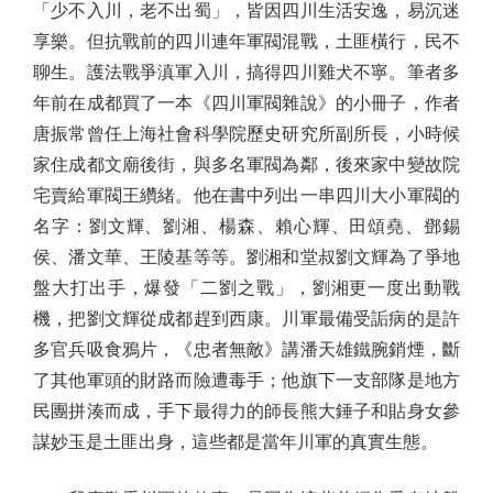
「少不入川，老不出蜀」，皆因四川生活安逸，易沉迷
享樂。但抗戰前的四川連年軍閥混戰，土匪橫行，民不
聊生。護法戰爭滇軍入川，搞得四川雞犬不寧。筆者多
年前在成都買了一本《四川軍閥雜說》的小冊子，作者
唐振常曾任上海社會科學院歷史研究所副所長，小時候
家住成都文廟後街，與多名軍閥為鄰，後來家中變故院
宅賣給軍閥王纘緒。他在書中列出一串四川大小軍閥的
名字：劉文輝、劉湘、楊森、賴心輝、田頌堯、鄧錫
侯、潘文華、王陵基等等。劉湘和堂叔劉文輝為了爭地
盤大打出手，爆發「二劉之戰」，劉湘更一度出動戰
機，把劉文輝從成都趕到西康。川軍最備受詬病的是許
多官兵吸食鴉片，《忠者無敵》講潘天雄鐵腕銷煙，斷
了其他軍頭的財路而險遭毒手；他旗下一支部隊是地方
民團拼湊而成，手下最得力的師長熊大錘子和貼身女參
謀妙玉是土匪出身，這些都是當年川軍的真實生態。