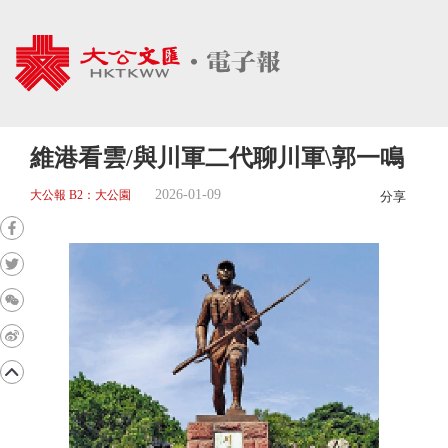
維港看雲/與川軍二代聊川軍\郭一鳴
2026-01-09
大公報 B2：大公園
分享