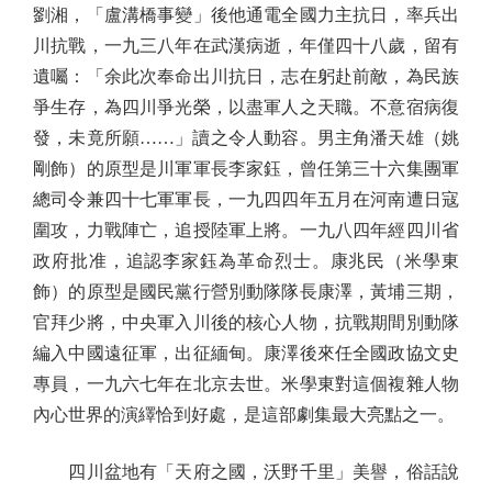
劉湘，「盧溝橋事變」後他通電全國力主抗日，率兵出
川抗戰，一九三八年在武漢病逝，年僅四十八歲，留有
遺囑：「余此次奉命出川抗日，志在躬赴前敵，為民族
爭生存，為四川爭光榮，以盡軍人之天職。不意宿病復
發，未竟所願……」讀之令人動容。男主角潘天雄（姚
剛飾）的原型是川軍軍長李家鈺，曾任第三十六集團軍
總司令兼四十七軍軍長，一九四四年五月在河南遭日寇
圍攻，力戰陣亡，追授陸軍上將。一九八四年經四川省
政府批准，追認李家鈺為革命烈士。康兆民（米學東
飾）的原型是國民黨行營別動隊隊長康澤，黃埔三期，
官拜少將，中央軍入川後的核心人物，抗戰期間別動隊
編入中國遠征軍，出征緬甸。康澤後來任全國政協文史
專員，一九六七年在北京去世。米學東對這個複雜人物
內心世界的演繹恰到好處，是這部劇集最大亮點之一。
四川盆地有「天府之國，沃野千里」美譽，俗話說