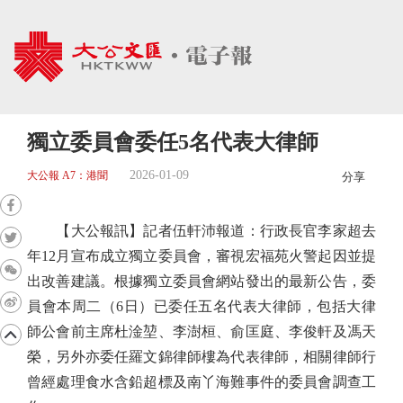
獨立委員會委任5名代表大律師
2026-01-09
大公報 A7：港聞
分享
【大公報訊】記者伍軒沛報道：行政長官李家超去
年12月宣布成立獨立委員會，審視宏福苑火警起因並提
出改善建議。根據獨立委員會網站發出的最新公告，委
員會本周二（6日）已委任五名代表大律師，包括大律
師公會前主席杜淦堃、李澍桓、俞匡庭、李俊軒及馮天
榮，另外亦委任羅文錦律師樓為代表律師，相關律師行
曾經處理食水含鉛超標及南丫海難事件的委員會調查工