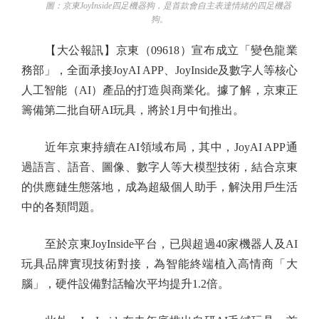
圖：京東JoyInside四足機器狗，是首款會自主表達情緒的四足機器
狗。
【大公報訊】京東（09618）宣布成立「變色龍業
務部」，全面承接JoyAI APP、JoyInside及數字人等核心
人工智能（AI）產品的打造與商業化。據了解，京東正
籌備第二批自研AI玩具，將於1月中旬推出。
近年京東持續在AI領域布局，其中，JoyAI APP通
過語言、語音、圖像、數字人等大模型技術，結合京東
的供應鏈生態落地，成為超級個人助手，解決用戶生活
中的各類問題。
至於京東JoyInside平台，已與超過40家機器人及AI
玩具品牌實現技術對接，為智能終端植入高情商「大
腦」，硬件設備對話輪次平均提升1.2倍。