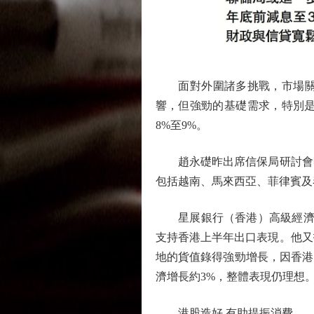
面對外圍諸多挑戰，市場關注
響，但強勁的基礎需求，特別是
8%至9%。
趙永礎昨出席信保局研討會時
包括越南、馬來西亞、菲律賓及
星展銀行（香港）高級經濟學
支持香港上半年出口表現。他又
地的貨值錄得強勁增長，因香港
濟增長約3%，整體表現仍理想
港股造好 有助提振消費