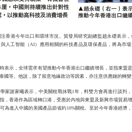
香港今年出口和環球市況。貿發局研究副總監趙永礎表示，
與人工智能（AI）應用相關的科技產品及環保產品，將為市
表示，全球需求有望推動今年香港出口繼續增長，並指東盟是
泰國等。他說，除了留意地緣政治等因素，亦注意供應鏈的轉變
家謝家曦表示，中美關稅戰休戰1年，料雙方會再進行談判，
指，香港作為區域轉口港，受惠於內地與東盟及新興市場貿易
可為進入中國的美國產品節省約10%關稅。至於今年香港經濟
。