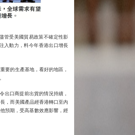
儘管受美國貿易政策不確定性影
場注入動力，料今年香港出口增長
重要的生產基地，看好的地區，
。
令出口商提前出貨的情況持續，
增長，而美國產品經香港轉口至內
，他預期，受高基數效應影響，經