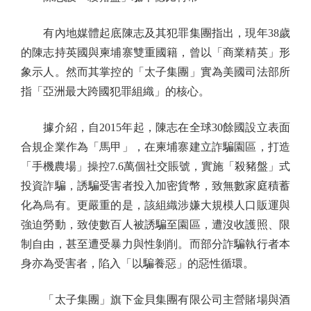
有內地媒體起底陳志及其犯罪集團指出，現年38歲
的陳志持英國與柬埔寨雙重國籍，曾以「商業精英」形
象示人。然而其掌控的「太子集團」實為美國司法部所
指「亞洲最大跨國犯罪組織」的核心。
據介紹，自2015年起，陳志在全球30餘國設立表面
合規企業作為「馬甲」，在柬埔寨建立詐騙園區，打造
「手機農場」操控7.6萬個社交賬號，實施「殺豬盤」式
投資詐騙，誘騙受害者投入加密貨幣，致無數家庭積蓄
化為烏有。更嚴重的是，該組織涉嫌大規模人口販運與
強迫勞動，致使數百人被誘騙至園區，遭沒收護照、限
制自由，甚至遭受暴力與性剝削。而部分詐騙執行者本
身亦為受害者，陷入「以騙養惡」的惡性循環。
「太子集團」旗下金貝集團有限公司主營賭場與酒