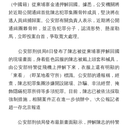
（中國籍）從柬埔寨金邊押解回國。據悉，公安機關將
於近期公開通緝首批陳志犯罪集團骨幹成員，堅決將在
逃人員緝捕歸案。公安部有關負責人表示，近期將公開
通緝團夥骨幹，並正告犯罪分子，認清形勢、懸崖勒
馬，立即投案自首，爭取寬大處理。
公安部刑偵局8日發布了陳志被從柬埔寨押解回國
的現場畫面，身着藍色囚服的陳志被戴上頭套和械具，
由公安部特警從飛機上押解下來，衣服上還有明顯的
「東看」（即某地看守所）標識。公安部的通報稱，經
查，陳志犯罪集團涉嫌開設賭場、詐騙、非法經營、掩
飾隱瞞犯罪所得等多項犯罪。目前，陳志已被依法採取
強制措施，相關案件正在進一步偵辦中。\大公報記者
趙一存北京報道
公安部刑偵局發布最新畫面顯示，押解陳志的特警