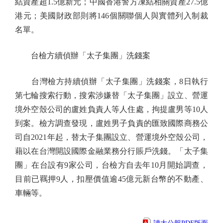
結資產超1.5億新元；中國香港警方凍結相關資產27.5億
港元；美國財政部則將146個關聯個人與實體列入制裁
名單。
台檢方續偵辦「太子集團」洗錢案
台灣檢方持續偵辦「太子集團」洗錢案，8日執行
第七輪搜索行動，搜索涉嫌替「太子集團」設立、營運
境外空殼公司的盧姓負責人等人住處，拘提盧男等10人
到案。檢方調查發現，盧姓男子負責的匯致國際商務公
司自2021年起，替太子集團設立、營運境外空殼公司，
藉以在台灣開設國際金融業務分行賬戶洗錢。「太子集
團」在台設有9家公司，台檢方自去年10月開始調查，
目前已羈押9人，扣壓價值逾45億元新台幣的不動產、
車輛等。