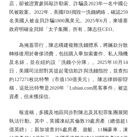
店，卻被證實參與敲詐勒索、詐騙及2023年一名中國公
民被殺案。2022年，美國FBI搗毀一洗錢網絡，確認259
名美國人被金貝詐騙1800萬美元。2025年6月，柬埔寨
政府明確金貝歸「太子集團」所有，陳志任CEO。
為掩蓋罪行，陳志構建複雜洗錢體系，將贓款分散
轉移後用於奢侈消費，包括購入畢加索畫作、私人飛機
及名錶，並在紐約設「洗錢小分隊」。2025年10月14
日，美國司法部對其提起電信欺詐與洗錢指控，並查扣
約127271枚比特幣（市值150億美元）。陳志律師卻辯
稱，這批比特幣是2020年「Lubian.com黑客事件」被盜
資產，但未獲採信。
報道稱，多國及地區同步對陳志及其犯罪集團展開
執法行動。其中，英國凍結其倫敦19處房產（總值超1
億英鎊）；新加坡查封6處房產、遊艇、11輛豪車，凍