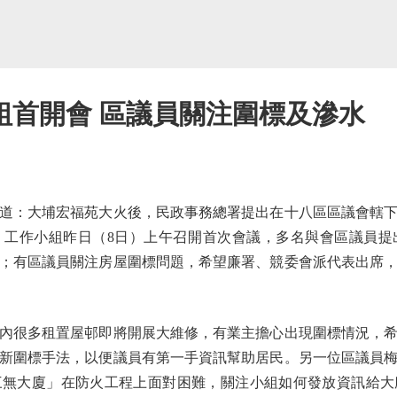
組首開會 區議員關注圍標及滲水
：大埔宏福苑大火後，民政事務總署提出在十八區區議會轄下
。工作小組昨日（8日）上午召開首次會議，多名與會區議員提
；有區議員關注房屋圍標問題，希望廉署、競委會派代表出席
很多租置屋邨即將開展大維修，有業主擔心出現圍標情況，希
新圍標手法，以便議員有第一手資訊幫助居民。另一位區議員
三無大廈」在防火工程上面對困難，關注小組如何發放資訊給大