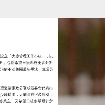
設立「大廈管理工作小組」，以
出，包括希望日後舉辦更多針對
，講解不法集團最新手法，讓議員
望邀請廉政公署或競委會代表出
梅少峰指出，大埔區有很多唐樓，
廈業主，又希望日後多舉辦針對