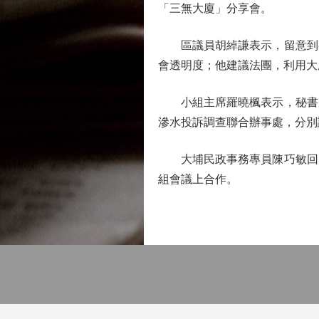
「三無大廈」分享會。
區議員胡綽謙表示，留意到有
會透明度；他建議法團，利用大
小組主席羅曉楓表示，秘書處
滲水投訴調查聯合辦事處，分別
大埔民政事務專員陳巧敏回應
組會議上合作。