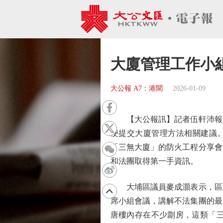
大廈管理工作小
大公報 A7：港聞
2026-01-09
【大公報訊】記者伍軒沛報道
便提交大廈管理方法相關建議
「三無大廈」的防火工程分享會
和法團取得第一手資訊。
大埔區議員麥成灝表示，區內
席小組會議，講解不法集團的最
唐樓內存在不少劏房，這類「