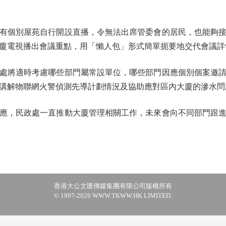
個別屋苑自行開設直播，令無法出席管委會的居民，也能夠接
廈電視播出會議重點，用「懶人包」形式簡單扼要地交代會議詳
將適時考慮哪些部門屬常設單位，哪些部門因應個別個案邀請
講解物聯網火警偵測先導計劃情況及協助應對區內大廈的滲水問
，民政處一直推動大廈管理相關工作，未來會向不同部門跟進
香港大公文匯傳媒集團有限公司版權所有
© 1997-2026 WWW.TKWW.HK LIMITED.