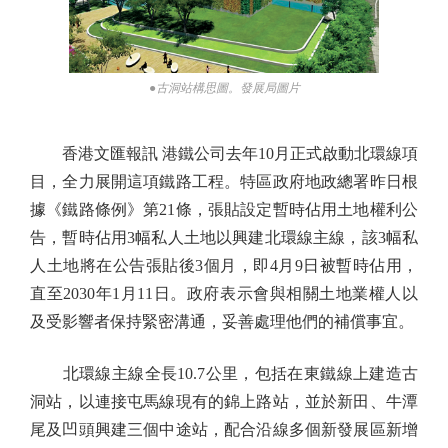
●古洞站構思圖。發展局圖片
香港文匯報訊 港鐵公司去年10月正式啟動北環線項
目，全力展開這項鐵路工程。特區政府地政總署昨日根
據《鐵路條例》第21條，張貼設定暫時佔用土地權利公
告，暫時佔用3幅私人土地以興建北環線主線，該3幅私
人土地將在公告張貼後3個月，即4月9日被暫時佔用，
直至2030年1月11日。政府表示會與相關土地業權人以
及受影響者保持緊密溝通，妥善處理他們的補償事宜。
北環線主線全長10.7公里，包括在東鐵線上建造古
洞站，以連接屯馬線現有的錦上路站，並於新田、牛潭
尾及凹頭興建三個中途站，配合沿線多個新發展區新增