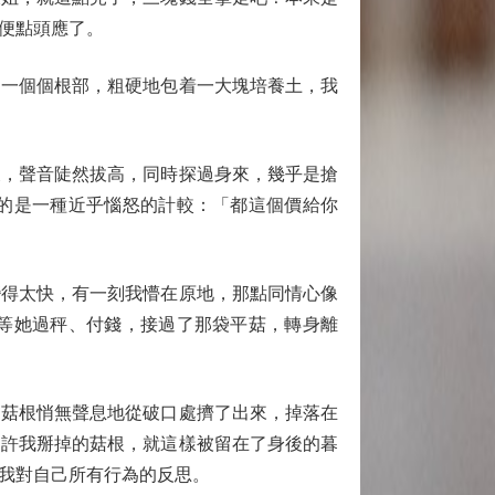
便點頭應了。
一個個根部，粗硬地包着一大塊培養土，我
，聲音陡然拔高，同時探過身來，幾乎是搶
的是一種近乎惱怒的計較：「都這個價給你
得太快，有一刻我懵在原地，那點同情心像
等她過秤、付錢，接過了那袋平菇，轉身離
菇根悄無聲息地從破口處擠了出來，掉落在
不許我掰掉的菇根，就這樣被留在了身後的暮
我對自己所有行為的反思。