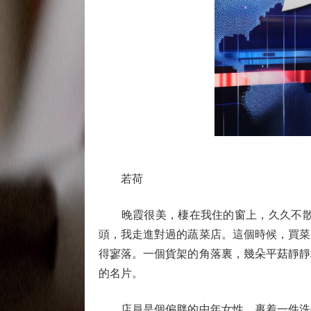
若荷
晚霞很美，棲在我住的窗上，久久不散，
頭，我走進對過的蔬菜店。這個時候，買菜
得寥落。一個貨架的角落裏，幾朵平菇靜靜
的名片。
店員是個偏胖的中年女性，裹着一件洗得