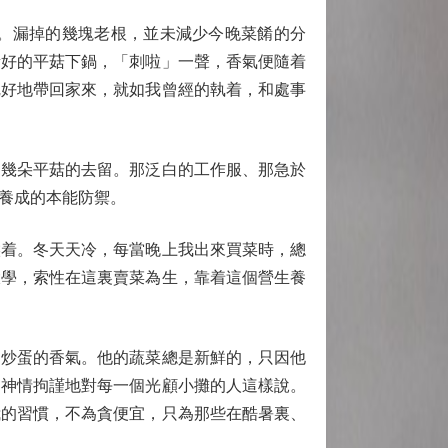
。漏掉的幾塊老根，並未減少今晚菜餚的分
撕好的平菇下鍋，「刺啦」一聲，香氣便隨着
完好地帶回家來，就如我曾經的執着，和處事
幾朵平菇的去留。那泛白的工作服、那急於
養成的本能防禦。
着。冬天天冷，每當晚上我出來買菜時，總
大學，索性在這裏賣菜為生，靠着這個營生養
炒蛋的香氣。他的蔬菜總是新鮮的，只因他
，神情拘謹地對每一個光顧小攤的人這樣說。
我的習慣，不為貪便宜，只為那些在酷暑裏、