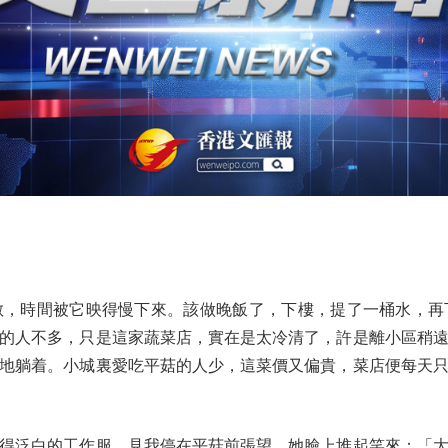
時間被它映得慢下來。該做晚飯了，下樓，提了一桶水，再
的人不多，只是這家蔬菜店，實在是太冷清了，許是離小區稍
地躺着。小城裏愛吃平菇的人少，這菜價又偏貴，菜店便每天
泛白的工作服，見我停在平菇前張望，她臉上堆起笑來：「大