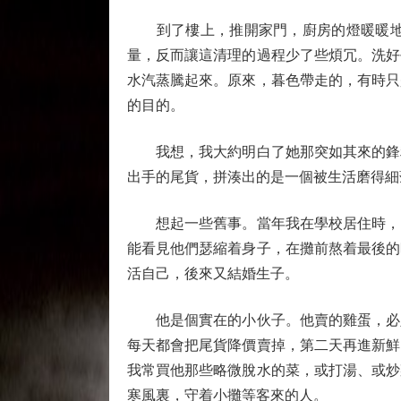
到了樓上，推開家門，廚房的燈暖暖地亮
量，反而讓這清理的過程少了些煩冗。洗好
水汽蒸騰起來。原來，暮色帶走的，有時只
的目的。
我想，我大約明白了她那突如其來的鋒利
出手的尾貨，拼湊出的是一個被生活磨得細
想起一些舊事。當年我在學校居住時，出
能看見他們瑟縮着身子，在攤前熬着最後的
活自己，後來又結婚生子。
他是個實在的小伙子。他賣的雞蛋，必定
每天都會把尾貨降價賣掉，第二天再進新鮮
我常買他那些略微脫水的菜，或打湯、或炒
寒風裏，守着小攤等客來的人。