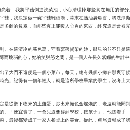
着，我將平菇倒進洗菜池，小心清理掉那些實在無用的部分
平菇，我決定做一碗平菇雞蛋湯，蒜末在熱油裏爆香，將洗淨
是多餘的負累，而那些真正能暖人心胃的東西，終究還是會被
。在這清冷的暮色裏，守着寥落貨架的她，眼見的並不只是這
薄而脆弱的心，她的笑與怒之間，是一個人在長久緊繃的生計中
了大門不遠便是一個小菜市，每天，總有幾個小攤在那裏守候
時光。記得有一個年輕人，就是這所學校畢業的學生，沒考上
是從鄉下收來的土雞蛋，炒出來顏色金燦燦的，老遠就能聞到
的。「便宜賣了，一會兒還要趕到學校，接孩子」。他搓着手
菜，最後都變成了一家人餐桌上的美食。從此，買尾貨就成了