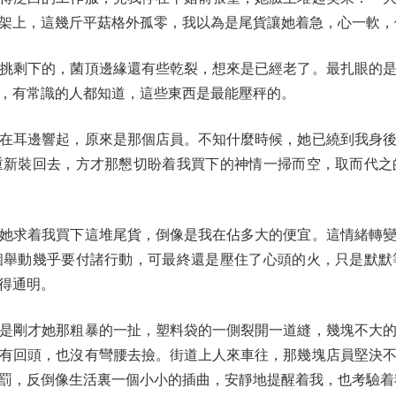
架上，這幾斤平菇格外孤零，我以為是尾貨讓她着急，心一軟，
剩下的，菌頂邊緣還有些乾裂，想來是已經老了。最扎眼的是
，有常識的人都知道，這些東西是最能壓秤的。
耳邊響起，原來是那個店員。不知什麼時候，她已繞到我身後
重新裝回去，方才那懇切盼着我買下的神情一掃而空，取而代之
求着我買下這堆尾貨，倒像是我在佔多大的便宜。這情緒轉變
個舉動幾乎要付諸行動，可最終還是壓住了心頭的火，只是默默
得通明。
剛才她那粗暴的一扯，塑料袋的一側裂開一道縫，幾塊不大的
有回頭，也沒有彎腰去撿。街道上人來車往，那幾塊店員堅決
罰，反倒像生活裏一個小小的插曲，安靜地提醒着我，也考驗着