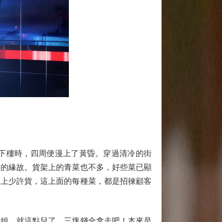
下樓時，四周便漫上了黃昏。穿過清冷的街
遠的緣故。貨架上的青菜也不多，好些菜已顯
只上少許貨，這上面的每種菜，都是招徠顧客
姐，就這點兒了，三塊錢全拿走吧！本來是