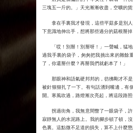
三塊五一斤的。」天光漸漸收盡，空曠的貨
拿在手裏我才發現，這些平菇多是別人挑
下意識地伸出手，想將那些過分的菇根掰掉
「哎！別掰！別掰呀！」一聲喊，猛地在
過我手裏的袋子，匆匆把我挑出來的雜餘
了，你還掰什麼？再掰我們就虧本了！」
那眼神和語氣硬邦邦的，彷彿剛才不是她
被針狠狠扎了一下。有句話湧到嘴邊，有
開。寒風吹過，路燈漸次亮起，將這段路照
拐過街角，我無意間瞥了一眼袋子，許是
寂靜無人的水泥路上。我的腳步頓了頓，沒
色裏。這點微不足道的損失，算不上什麼懲