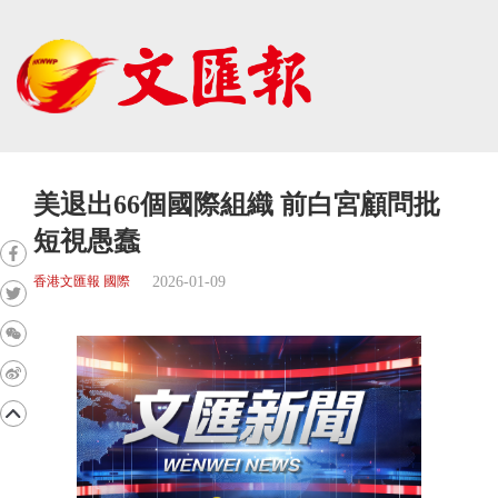
美退出66個國際組織 前白宮顧問批
短視愚蠢
2026-01-09
香港文匯報 國際