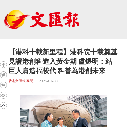
【港科十載新里程】港科院十載奠基
見證港創科進入黃金期 盧煜明：站
巨人肩造福後代 科普為港創未來
2026-01-09
香港文匯報 要聞