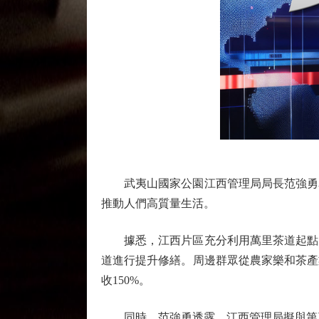
武夷山國家公園江西管理局局長范強勇表
推動人們高質量生活。
據悉，江西片區充分利用萬里茶道起點的
道進行提升修繕。周邊群眾從農家樂和茶產業
收150%。
同時，范強勇透露，江西管理局擬與第三