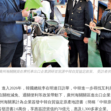
●廣州海關關員在摩托車出口企業調研並宣講中韓自貿協定政策。 受訪者供
進入2026年，韓國總統李在明連日訪華，中韓進一步尋找互利共
來，在關稅減免、通關便利等政策帶動下，廣州海關關區進出口企
州海關累計為企業簽發中韓自貿協定原產地證書（簡稱「中韓原
簽發證書2.6萬份，享惠簽證貨值約70億元，惠及1,300多家企業。