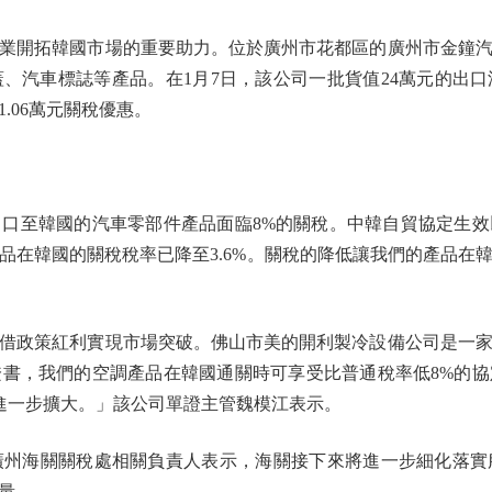
開拓韓國市場的重要助力。位於廣州市花都區的廣州市金鐘汽
、汽車標誌等產品。在1月7日，該公司一批貨值24萬元的出
.06萬元關稅優惠。
至韓國的汽車零部件產品面臨8%的關稅。中韓自貿協定生效
品在韓國的關稅稅率已降至3.6%。關稅的降低讓我們的產品在
政策紅利實現市場突破。佛山市美的開利製冷設備公司是一家
書，我們的空調產品在韓國通關時可享受比普通稅率低8%的協定
額進一步擴大。」該公司單證主管魏模江表示。
海關關稅處相關負責人表示，海關接下來將進一步細化落實
量。