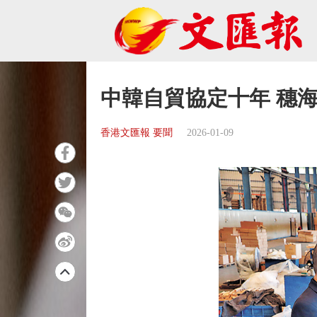
中韓自貿協定十年 穗海
香港文匯報 要聞
2026-01-09