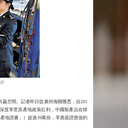
圖
贏空間。記者昨日從廣州海關獲悉，自201
業深度享受原產地政策紅利，中國製產品在韓
產地證書」）超過39萬份，享惠簽證貨值約