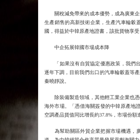
關稅減免帶來的成本優勢，成為廣東企業
生產銷售的高新技術企業，生產汽車輪轂蓋
國，得益於中韓原產地證書，該批貨物享受1
中企拓展韓國市場成本降
「如果沒有自貿協定優惠政策，我們出口
逐年下調，目前我們出口的汽車輪轂蓋等產
秦曉靜說。
除裝備製造領域，其他輕工業企業也憑借
海外市場。「憑借海關簽發的中韓原產地證
空調產品貨值同比增長約37.8%，市場份
為幫助關區外貿企業把握市場機遇，廣州
道，為中韓經貿合作高質量發展貢獻海關力