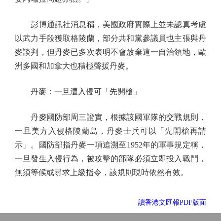
彭博通訊社消息稱，美國政府實際上並未認真考慮
以武力手段獲取格陵蘭，部分共和黨參議員也主張與丹
麥談判，但丹麥已多次表明不會放棄這一自治領地，歐
洲多國和加拿大也積極聲援丹麥。
丹麥：一旦遭入侵可「先開槍」
丹麥國防部周三證實，根據該國軍隊的交戰規則，
一旦美方入侵格陵蘭島，丹麥士兵可以「先開槍再請
示」。國防部指丹麥一項追溯至1952年的軍事規定稱，
一旦發生入侵行為，被攻擊的部隊必須立即投入戰鬥，
無須等候或尋求上級指令，該規則現時依然有效。
讀香港文匯報PDF版面