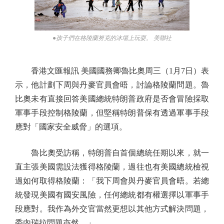
●孩子們在格陵蘭努克的冰場上玩耍。 美聯社
香港文匯報訊 美國國務卿魯比奧周三（1月7日）表
示，他計劃下周與丹麥官員會晤，討論格陵蘭問題。魯
比奧未有直接回答美國總統特朗普政府是否會冒險採取
軍事手段控制格陵蘭，但堅稱特朗普保有透過軍事手段
應對「國家安全威脅」的選項。
魯比奧受訪稱，特朗普自首個總統任期以來，就一
直主張美國需設法獲得格陵蘭，過往也有美國總統檢視
過如何取得格陵蘭：「我下周會與丹麥官員會晤。若總
統發現美國有國安風險，任何總統都有權選擇以軍事手
段應對。我作為外交官當然更想以其他方式解決問題，
委內瑞拉問題亦然。」