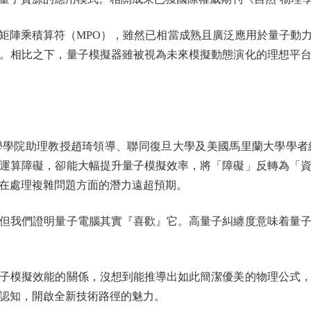
陣乘積算符（MPO），雖然已相當成熟且廣泛應用於量子動
。相比之下，量子模擬器雖被視為未來模擬動態演化的理想平
院助理教授趙琦領導、聯同復旦大學及美國馬里蘭大學學者
運算障礙，卻能大幅提升量子模擬效率，將「障礙」反轉為「
在處理複雜問題方面的潛力遠超預期。
我們證明量子電腦其實『喜歡』它。高量子糾纏度意味着量子
模擬效能的關係，沒想到能推導出如此簡潔優美的物理公式，
認知，開啟全新技術路徑的魅力。