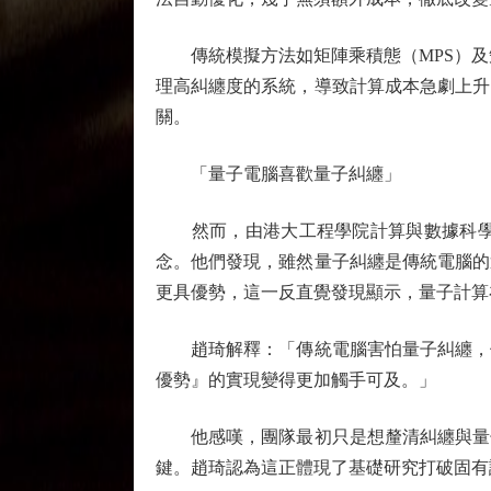
傳統模擬方法如矩陣乘積態（MPS）及矩
理高糾纏度的系統，導致計算成本急劇上升
關。
「量子電腦喜歡量子糾纏」
然而，由港大工程學院計算與數據科學學
念。他們發現，雖然量子糾纏是傳統電腦的
更具優勢，這一反直覺發現顯示，量子計算
趙琦解釋：「傳統電腦害怕量子糾纏，但
優勢』的實現變得更加觸手可及。」
他感嘆，團隊最初只是想釐清糾纏與量子
鍵。趙琦認為這正體現了基礎研究打破固有