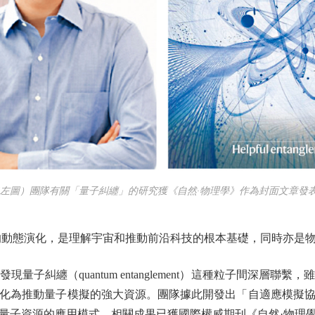
（左圖）團隊有關「量子糾纏」的研究獲《自然·物理學》作為封面文章發表
動態演化，是理解宇宙和推動前沿科技的根本基礎，同時亦是物
糾纏（quantum entanglement）這種粒子間深層聯
化為推動量子模擬的強大資源。團隊據此開發出「自適應模擬
量子資源的應用模式。相關成果已獲國際權威期刊《自然·物理